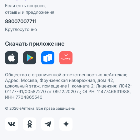
Программа СберСпасибо
Реклама на сайте
Если есть вопросы,
отзывы и предложения
Политика конфиденциальности
Ваши товары на ЕАПТЕКЕ
88007007711
Пользовательское соглашение
Сотрудничество для аптек
Круглосуточно
Политика рекомендаций
СМИ о нас
Скачать приложение
Этика и соответствие
Политика в отношении обработки персональных данных
Общество с ограниченной ответственностью «еАптека»;
Адрес: Москва, Фрунзенская набережная, дом 42,
цокольный этаж, помещение I, комната 2; Лицензия: Л042-
01177-91/00587270 от 09.12.2020 г.; ОГРН: 1147746631988,
ИНН 7704865540
© 2026 eАптека. Все права защищены