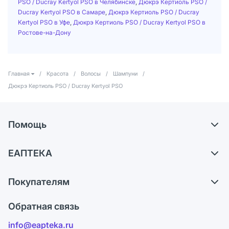
PSO / Ducray Kertyol PSO в Челябинске
,
Дюкрэ Кертиоль PSO /
Ducray Kertyol PSO в Самаре
,
Дюкрэ Кертиоль PSO / Ducray
Kertyol PSO в Уфе
,
Дюкрэ Кертиоль PSO / Ducray Kertyol PSO в
Ростове-на-Дону
Главная
/
Красота
/
Волосы
/
Шампуни
/
Дюкрэ Кертиоль PSO / Ducray Kertyol PSO
Помощь
Доставка
ЕАПТЕКА
Самовывоз из аптек
О компании
Обмен и возврат
Покупателям
Карьера
Что с моим заказом?
Оплата
Поставщики
Обратная связь
Ответы на вопросы
Отзывы
Лицензия
info@eapteka.ru
Блог