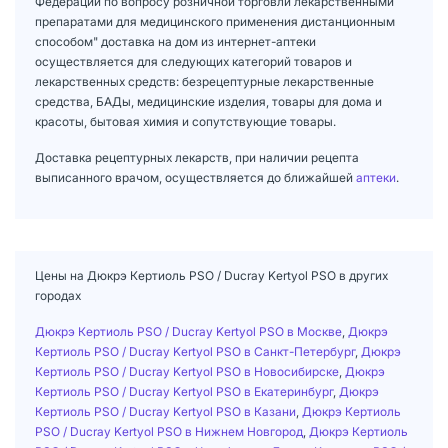
Федерации по вопросу розничной торговли лекарственными
препаратами для медицинского применения дистанционным
способом" доставка на дом из интернет-аптеки
осуществляется для следующих категорий товаров и
лекарственных средств: безрецептурные лекарственные
средства, БАДы, медицинские изделия, товары для дома и
красоты, бытовая химия и сопутствующие товары.
Доставка рецептурных лекарств, при наличии рецепта
выписанного врачом, осуществляется до ближайшей
аптеки
.
Цены на Дюкрэ Кертиоль PSO / Ducray Kertyol PSO в других
городах
Дюкрэ Кертиоль PSO / Ducray Kertyol PSO в Москве
,
Дюкрэ
Кертиоль PSO / Ducray Kertyol PSO в Санкт-Петербург
,
Дюкрэ
Кертиоль PSO / Ducray Kertyol PSO в Новосибирске
,
Дюкрэ
Кертиоль PSO / Ducray Kertyol PSO в Екатеринбург
,
Дюкрэ
Кертиоль PSO / Ducray Kertyol PSO в Казани
,
Дюкрэ Кертиоль
PSO / Ducray Kertyol PSO в Нижнем Новгород
,
Дюкрэ Кертиоль