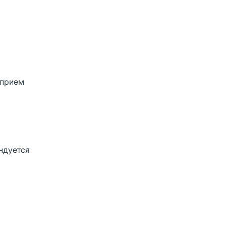
 прием
ндуется