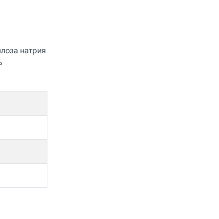
ллоза натрия
ь