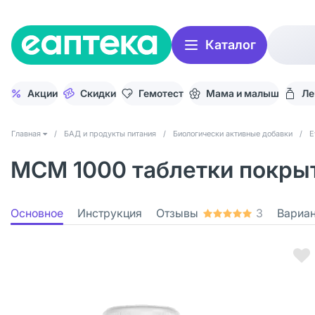
Каталог
Акции
Скидки
Гемотест
Мама и малыш
Ле
Главная
/
БАД и продукты питания
/
Биологически активные добавки
/
E
МСМ 1000 таблетки покрыт. 
Основное
Инструкция
Отзывы
3
Вариа