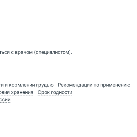
ься с врачом (специалистом).
и и кормлении грудью
Рекомендации по применению
овия хранения
Срок годности
оссии