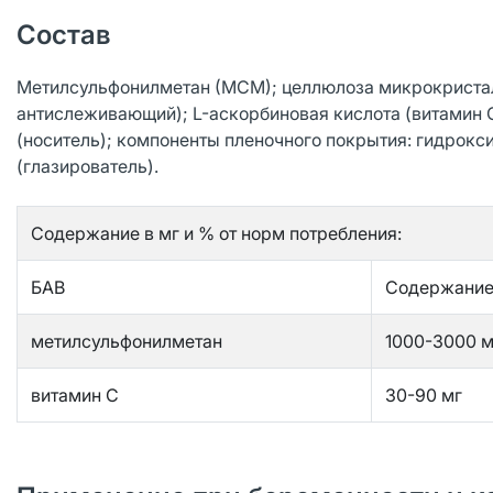
Состав
Метилсульфонилметан (МСМ); целлюлоза микрокристал
антислеживающий); L-аскорбиновая кислота (витамин С
(носитель); компоненты пленочного покрытия: гидрокс
(глазирователь).
Содержание в мг и % от норм потребления:
БАВ
Содержание 
метилсульфонилметан
1000-3000 м
витамин С
30-90 мг