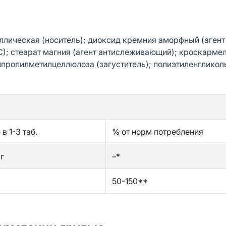
лическая (носитель); диоксид кремния аморфный (агент
); стеарат магния (агент антислеживающий); кроскарме
ипропилметилцеллюлоза (загуститель); полиэтиленгликол
в 1-3 таб.
% от норм потребления
г
–*
50-150**