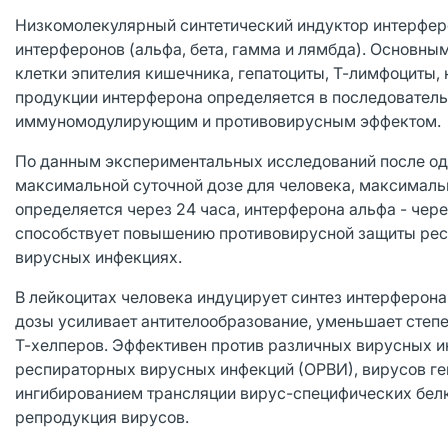
Низкомолекулярный синтетический индуктор интерферо
интерферонов (альфа, бета, гамма и лямбда). Основны
клетки эпителия кишечника, гепатоциты, Т-лимфоциты,
продукции интерферона определяется в последовательн
иммуномодулирующим и противовирусным эффектом.
По данным экспериментальных исследований после одн
максимальной суточной дозе для человека, максималь
определяется через 24 часа, интерферона альфа - чере
способствует повышению противовирусной защиты респ
вирусных инфекциях.
В лейкоцитах человека индуцирует синтез интерферона.
дозы усиливает антителообразование, уменьшает степ
Т-хелперов. Эффективен против различных вирусных ин
респираторных вирусных инфекций (ОРВИ), вирусов геп
ингибированием трансляции вирус-специфических белко
репродукция вирусов.