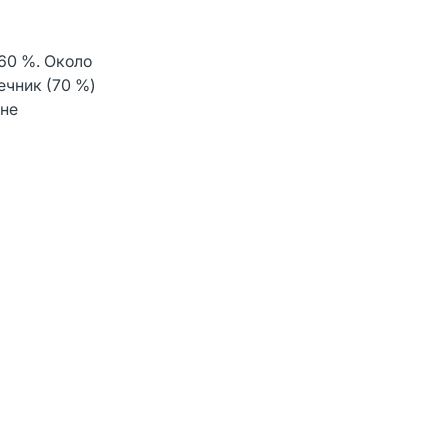
60 %. Около
ечник (70 %)
 не