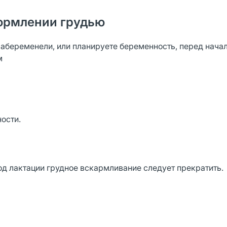
ормлении грудью
забеременели, или планируете беременность, перед нача
м
ости.
д лактации грудное вскармливание следует прекратить.