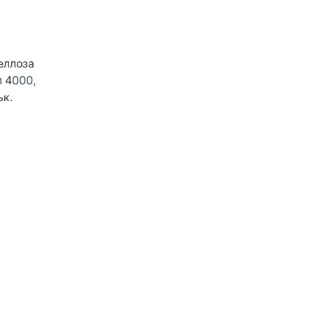
еллоза
л 4000,
ьк.