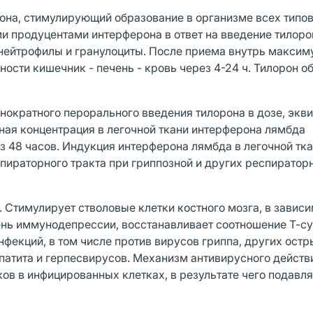
на, стимулирующий образование в организме всех типо
ми продуцентами интерферона в ответ на введение тилор
 нейтрофилы и гранулоциты. После приема внутрь макси
ости кишечник - печень - кровь через 4-24 ч. Тилорон о
ократного перорального введения тилорона в дозе, экв
ная концентрация в легочной ткани интерферона лямбда
з 48 часов. Индукция интерферона лямбда в легочной тк
ираторного тракта при гриппозной и других респиратор
 Стимулирует стволовые клетки костного мозга, в зависи
ень иммунодепрессии, восстанавливает соотношение Т-с
фекций, в том числе против вирусов гриппа, других остр
атита и герпесвирусов. Механизм антивирусного действи
в в инфицированных клетках, в результате чего подавл