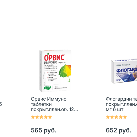
Орвис Иммуно
Флогардин т
5
таблетки
покрыт.плен.
покрыт.плен.об. 125
мг 6 шт
мг 6 шт
565 руб.
652 руб.