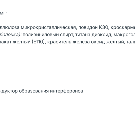
мг;
ллюлоза микрокристаллическая, повидон К30, кроскарм
болочка):
поливиниловый спирт, титана диоксид, макрого
акат желтый (Е110), краситель железа оксид желтый, тал
ндуктор образования интерферонов