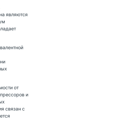
в
она являются
мум
бладает
ивалентной
ани
ных
мости от
упрессоров и
ых
я связан с
яется