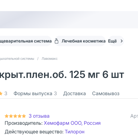
щеварительная система
Лечебная косметика
Ещё
дыхательной системы
/
Лавомакс
рыт.плен.об. 125 мг 6 шт
3
Формы выпуска
3
Доставка
Самовывоз
3 отзыва
Ар
Производитель:
Хемофарм ООО, Россия
Действующее вещество:
Тилорон