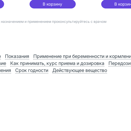
В корзину
В корзи
д назначением и применением проконсультируйтесь с врачом
е
Показания
Применение при беременности и кормлен
вие
Как принимать, курс приема и дозировка
Передози
нения
Срок годности
Действующее вещество