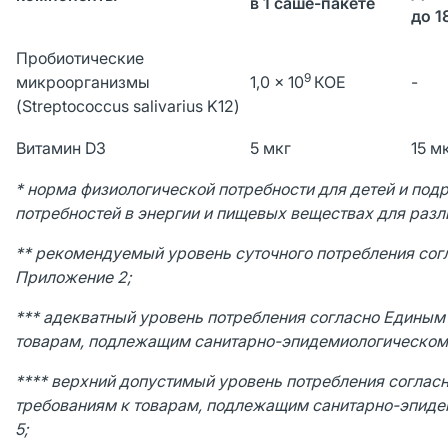
в 1 саше-пакете
до 1
Пробиотические
9
микроорганизмы
1,0 × 10
КОЕ
-
(Streptococcus salivarius K12)
Витамин D3
5 мкг
15 м
* норма физиологической потребности для детей и под
потребностей в энергии и пищевых веществах для раз
** рекомендуемый уровень суточного потребления согл
Приложение 2;
*** адекватный уровень потребления согласно Единым
товарам, подлежащим санитарно-эпидемиологическому
**** верхний допустимый уровень потребления соглас
требованиям к товарам, подлежащим санитарно-эпиде
5;