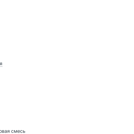
я
товая смесь