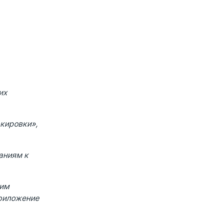
их
ркировки»,
аниям к
ким
Приложение