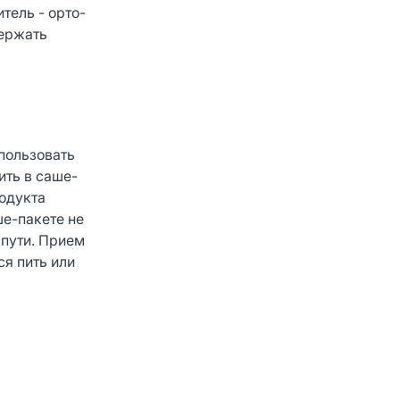
тель - орто-
держать
спользовать
ить в саше-
родукта
ше-пакете не
 пути. Прием
я пить или