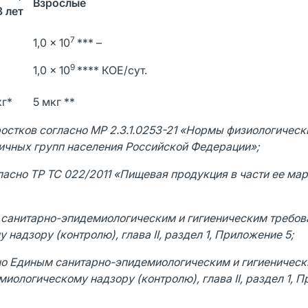
Взрослые
8 лет
7
1,0 × 10
*** –
9
1,0 × 10
**** КОЕ/сут.
кг*
5 мкг **
ростков согласно МР 2.3.1.0253-21 «Нормы физиологическ
личных групп населения Российской Федерации»;
асно ТР ТС 022/2011 «Пищевая продукция в части ее ма
 санитарно-эпидемиологическим и гигиеническим требов
 надзору (контролю), глава
II
, раздел 1, Приложение 5;
но Единым санитарно-эпидемиологическим и гигиеничес
миологическому надзору (контролю), глава
II
, раздел 1, 