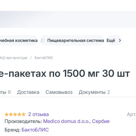
чебная косметика
Пищеварительная система
Ещё
АД при простуде
/
БактоБЛИС
-пакетах по 1500 мг 30 шт
нты
6
Доставка
Самовывоз
Документы
2
2 отзыва
Арт
Производитель:
Medico domus d.o.o., Сербия
Бренд:
БактоБЛИС