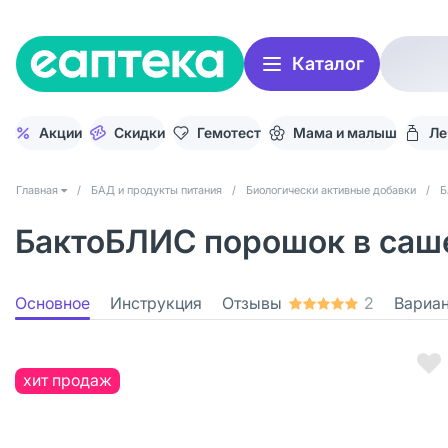
Каталог
Акции
Скидки
Гемотест
Мама и малыш
Ле
Главная
/
БАД и продукты питания
/
Биологически активные добавки
/
Б
БактоБЛИС порошок в саше
Основное
Инструкция
Отзывы
2
Вариа
хит продаж