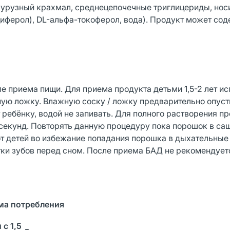
укурузный крахмал, среднецепочечные триглицериды, носи
иферол), DL-альфа-токоферол, вода). Продукт может со
сле приема пищи. Для приема продукта детьми 1,5-2 лет и
ную ложку. Влажную соску / ложку предварительно опуст
т ребёнку, водой не запивать. Для полного растворения п
 секунд. Повторять данную процедуру пока порошок в са
т детей во избежание попадания порошка в дыхательные
ки зубов перед сном. После приема БАД не рекомендуетс
ма потребления
 с 1,5