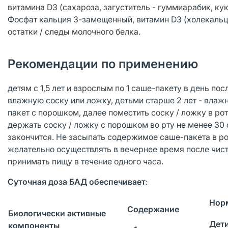
витамина D3 (сахароза, загуститель - гуммиарабик, к
Фосфат кальция 3-замещенный, витамин D3 (холекальц
остатки / следы молочного белка.
Рекомендации по применению
детям с 1,5 лет и взрослым по 1 саше-пакету в день по
влажную соску или ложку, детьми старше 2 лет - влаж
пакет с порошком, далее поместить соску / ложку в ро
держать соску / ложку с порошком во рту не менее 30
закончится. Не засыпать содержимое саше-пакета в ро
желательно осуществлять в вечернее время после чист
принимать пищу в течение одного часа.
Суточная доза БАД обеспечивает
:
Нор
Содержание
Биологически активные
Дети
компоненты