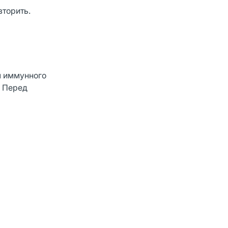
вторить.
м иммунного
. Перед