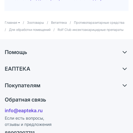
Главная
/
Зоотовары
/
Ветаптека
/
Противопаразитарные средства
/
Для обработки помещений
/
Rolf Club инсектоакарицидные препараты
Помощь
Доставка
ЕАПТЕКА
Самовывоз из аптек
О компании
Обмен и возврат
Покупателям
Карьера
Что с моим заказом?
Оплата
Поставщики
Обратная связь
Ответы на вопросы
Отзывы
Лицензия
info@eapteka.ru
Блог
Программа СберСпасибо
Реклама на сайте
Если есть вопросы,
отзывы и предложения
Политика конфиденциальности
Ваши товары на ЕАПТЕКЕ
88007007711