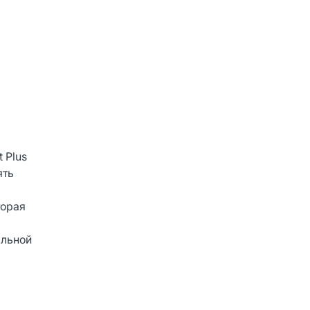
 Plus
ять
торая
альной