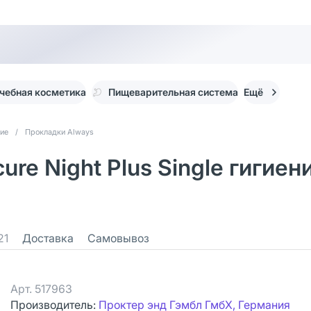
чебная косметика
Пищеварительная система
Ещё
кие
/
Прокладки Always
ure Night Plus Single гигие
21
Доставка
Самовывоз
Арт.
517963
Производитель:
Проктер энд Гэмбл ГмбХ, Германия