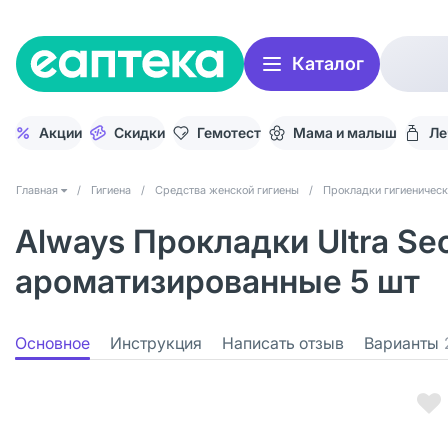
Каталог
Акции
Скидки
Гемотест
Мама и малыш
Ле
Главная
/
Гигиена
/
Средства женской гигиены
/
Прокладки гигиеничес
Always Прокладки Ultra Sec
ароматизированные 5 шт
Основное
Инструкция
Написать отзыв
Варианты