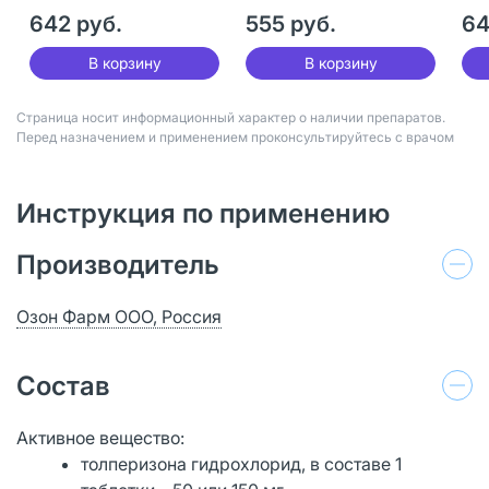
30
642 руб.
555 руб.
64
В корзину
В корзину
Страница носит информационный характер о наличии препаратов.
Перед назначением и применением проконсультируйтесь с врачом
Инструкция по применению
Производитель
Озон Фарм ООО, Россия
Состав
Активное вещество:
толперизона гидрохлорид, в составе 1