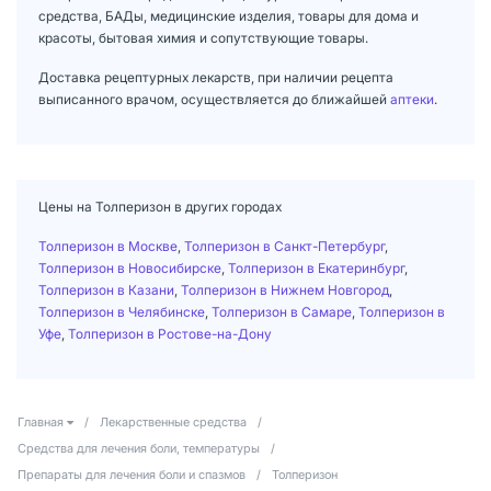
средства, БАДы, медицинские изделия, товары для дома и
красоты, бытовая химия и сопутствующие товары.
Доставка рецептурных лекарств, при наличии рецепта
выписанного врачом, осуществляется до ближайшей
аптеки
.
Цены на Толперизон в других городах
Толперизон в Москве
,
Толперизон в Санкт-Петербург
,
Толперизон в Новосибирске
,
Толперизон в Екатеринбург
,
Толперизон в Казани
,
Толперизон в Нижнем Новгород
,
Толперизон в Челябинске
,
Толперизон в Самаре
,
Толперизон в
Уфе
,
Толперизон в Ростове-на-Дону
Главная
/
Лекарственные средства
/
Средства для лечения боли, температуры
/
Препараты для лечения боли и спазмов
/
Толперизон