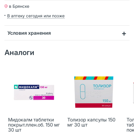
в Брянске
В аптеку сегодня или позже
Условия хранения
Аналоги
Мидокалм таблетки
Толизор капсулы 150
То
покрыт.плен.об. 150 мг
мг 30 шт
та
30 шт
пок