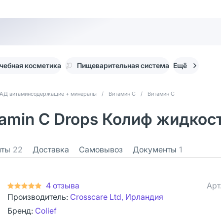
чебная косметика
Пищеварительная система
Ещё
АД витаминсодержащие + минералы
/
Витамин С
/
Витамин С
tamin C Drops Колиф жидкост
нты
22
Доставка
Самовывоз
Документы
1
4 отзыва
Арт
Производитель:
Crosscare Ltd, Ирландия
Бренд:
Colief