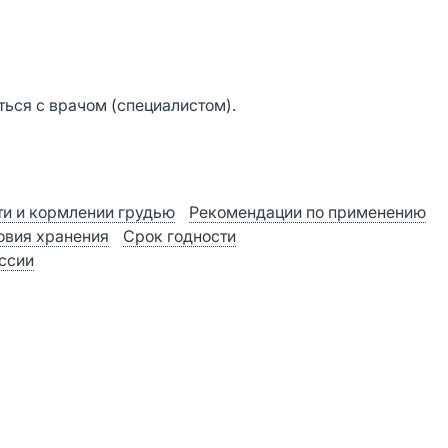
ься с врачом (специалистом).
и и кормлении грудью
Рекомендации по применению
овия хранения
Срок годности
оссии