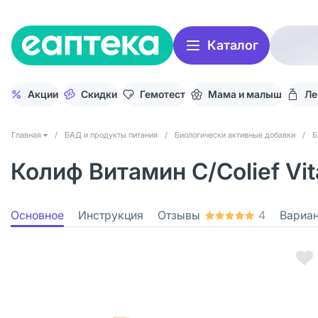
Каталог
Акции
Скидки
Гемотест
Мама и малыш
Ле
Главная
/
БАД и продукты питания
/
Биологически активные добавки
/
Б
Колиф Витамин С/Colief Vi
Основное
Инструкция
Отзывы
4
Вариа