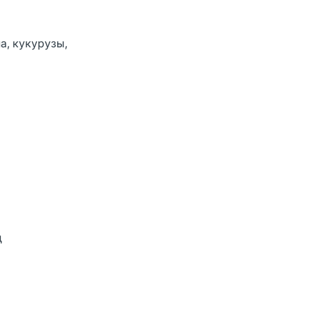
а, кукурузы,
д