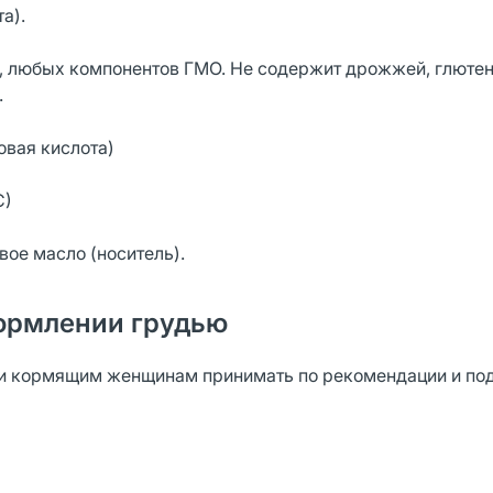
а).
й, любых компонентов ГМО. Не содержит дрожжей, глютен
.
новая кислота)
С)
ое масло (носитель).
ормлении грудью
 кормящим женщинам принимать по рекомендации и по