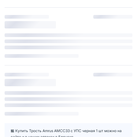
🏪 Купить Трость Amrus AMСС33 с УПС черная 1 шт можно на
сайте и в наших аптеках в Брянске