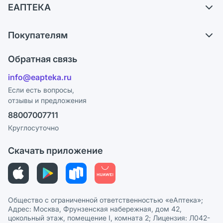
ЕАПТЕКА
Самовывоз из аптек
О компании
Обмен и возврат
Покупателям
Карьера
Что с моим заказом?
Оплата
Поставщики
Обратная связь
Ответы на вопросы
Отзывы
Лицензия
info@eapteka.ru
Блог
Программа СберСпасибо
Реклама на сайте
Если есть вопросы,
отзывы и предложения
Политика конфиденциальности
Ваши товары на ЕАПТЕКЕ
88007007711
Пользовательское соглашение
Сотрудничество для аптек
Круглосуточно
Политика рекомендаций
СМИ о нас
Скачать приложение
Этика и соответствие
Политика в отношении обработки персональных данных
Общество с ограниченной ответственностью «еАптека»;
Адрес: Москва, Фрунзенская набережная, дом 42,
цокольный этаж, помещение I, комната 2; Лицензия: Л042-