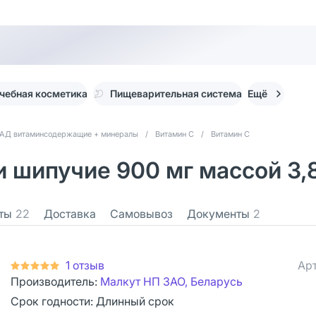
чебная косметика
Пищеварительная система
Ещё
АД витаминсодержащие + минералы
/
Витамин С
/
Витамин С
 шипучие 900 мг массой 3,8
ты
22
Доставка
Самовывоз
Документы
2
1 отзыв
Арт
Производитель:
Малкут НП ЗАО, Беларусь
Срок годности:
Длинный срок