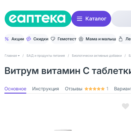
Каталог
Акции
Скидки
Гемотест
Мама и малыш
Ле
Главная
/
БАД и продукты питания
/
Биологически активные добавки
/
Б
Витрум витамин С таблетки
Основное
Инструкция
Отзывы
1
Вариан