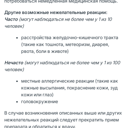
потребоваться немедленная медицинская помощь.
Другие возможные нежелательные реакции:
Час
то
(
м
о
г
у
т наблюдаться не более чем у 1 из 10
человек)
расстройства желудочно-кишечного тракта
(такие как тошнота, метеоризм, диарея,
рвота, боли в животе)
Н
е
ч
ас
то
(
м
огу
т наблюдаться не более чем у 1 из 100
человек)
местные аллергические реакции (такие как
кожные высыпания, покраснение кожи, зуд
кожи или глаз)
головокружение
В случае возникновения описанных выше или других
нежелательных реакций следует прекратить прием
препарата и обратиться к врачу.