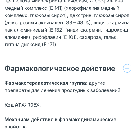
целлюлоза микрокристаллическая, хлорофиллина
медный комплекс (E 141) (хлорофиллина медный
комплекс, глюкозы сироп), декстрин, глюкозы сироп
(декстрозный эквивалент 38 – 48 %), индигокармина
лак алюминиевый (Е 132) (индигокармин, гидроксид
алюминия), рибофлавин (Е 101), сахароза, тальк,
титана диоксид (E 171).
Фармакологическое действие
Фармакотерапевтическая группа:
другие
препараты для лечения простудных заболеваний.
Код АТХ:
R05X.
Механизм действия и фармакодинамические
свойства