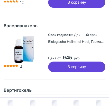
В корзину
12
Валерианахель
Длинный срок
Biologische Heilmittel Heel, Германия
945
Цена от
руб.
В корзину
4
Вертигохель
Длинный срок
В корзину за
851
руб.
Biologische Heilmittel Heel, Германия