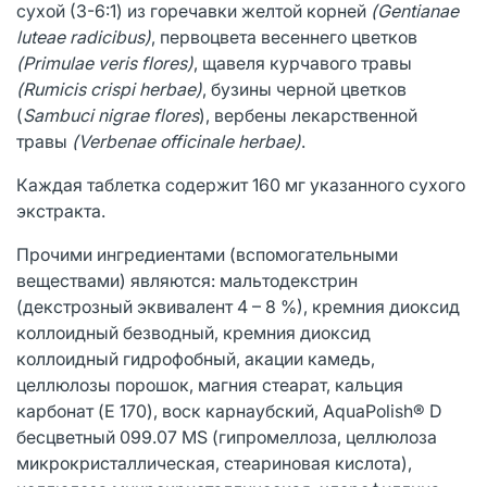
сухой (3-6:1) из горечавки желтой корней
(Gentianae
lutеaе radicibus)
, первоцвета весеннего цветков
(Primulae veris flores)
, щавеля курчавого травы
(Rumicis crispi herbae)
, бузины черной цветков
(
Sambuci nigrae flores
), вербены лекарственной
травы
(Verbenae officinale herbae)
.
Каждая таблетка содержит 160 мг указанного сухого
экстракта.
Прочими ингредиентами (вспомогательными
веществами) являются: мальтодекстрин
(декстрозный эквивалент 4 – 8 %), кремния диоксид
коллоидный безводный, кремния диоксид
коллоидный гидрофобный, акации камедь,
целлюлозы порошок, магния стеарат, кальция
карбонат (E 170), воск карнаубский, AquaPolish® D
бесцветный 099.07 MS (гипромеллоза, целлюлоза
микрокристаллическая, стеариновая кислота),