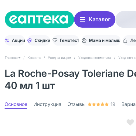
Каталог
Акции
Скидки
Гемотест
Мама и малыш
Ле
Главная
/
Красота
/
Уход за лицом
/
Уходовая косметика
/
Уход ночн
La Roche-Posay Toleriane
40 мл 1 шт
Основное
Инструкция
Отзывы
19
Вариа