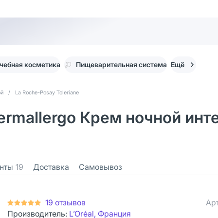
чебная косметика
Пищеварительная система
Ещё
ой
/
La Roche-Posay Toleriane
 Dermallergo Крем ночной и
нты
19
Доставка
Самовывоз
19 отзывов
Ар
Производитель:
L’Oréal, Франция