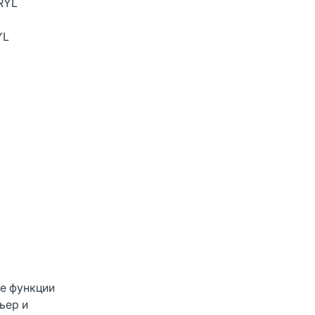
RYL
YL
е функции
ьер и