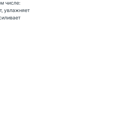
ом числе:
т, увлажняет
силивает