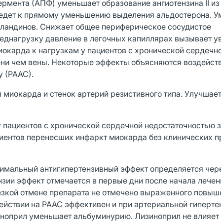
рмента (АПФ) уменьшает образование ангиотензина II из
I ведет к прямому уменьшению выделения альдостерона. 
гландинов. Снижает общее периферическое сосудистое
еднагрузку давление в легочных капиллярах вызывает у
иокарда к нагрузкам у пациентов с хронической сердечн
ени чем вены. Некоторые эффекты объясняются воздейст
 (РААС).
миокарда и стенок артерий резистивного типа. Улучшае
 пациентов с хронической сердечной недостаточностью 
иентов перенесших инфаркт миокарда без клинических 
ксимальный антигипертензивный эффект определяется чере
нзии эффект отмечается в первые дни после начала лечен
резкой отмене препарата не отмечено выраженного повыш
йствии на РААС эффективен и при артериальной гиперте
ноприл уменьшает альбуминурию. Лизиноприл не влияет