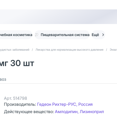
чебная косметика
Пищеварительная система
Ещё
судистых заболеваний
/
Лекарства для нормализации высокого давления
/
Эква
мг 30 шт
воз
Арт.
514798
Производитель:
Гедеон Рихтер-РУС, Россия
Действующее вещество:
Амлодипин, Лизиноприл