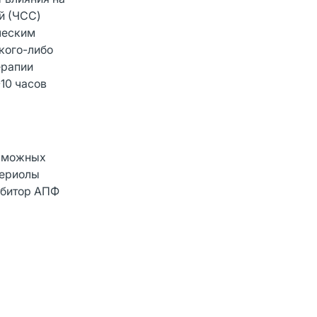
й (ЧСС)
ческим
кого-либо
ерапии
10 часов
озможных
териолы
ибитор АПФ