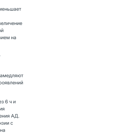
Уменьшает
величение
ой
вием на
т
замедляют
проявлений
з 6 ч и
ия
ения АД.
нзии с
 на