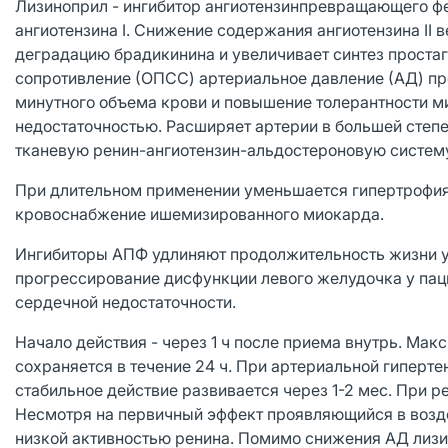
Лизиноприл - ингибитор ангиотензинпревращающего фе
ангиотензина I. Снижение содержания ангиотензина I
деградацию брадикинина и увеличивает синтез проста
сопротивление (ОПСС) артериальное давление (АД) пр
минутного объема крови и повышение толерантности м
недостаточностью. Расширяет артерии в большей степ
тканевую ренин-ангиотензин-альдостероновую систему
При длительном применении уменьшается гипертрофия 
кровоснабжение ишемизированного миокарда.
Ингибиторы АПФ удлиняют продолжительность жизни у
прогрессирование дисфункции левого желудочка у пац
сердечной недостаточности.
Начало действия - через 1 ч после приема внутрь. Ма
сохраняется в течение 24 ч. При артериальной гиперте
стабильное действие развивается через 1-2 мес. При 
Несмотря на первичный эффект проявляющийся в возде
низкой активностью ренина. Помимо снижения АД лизи