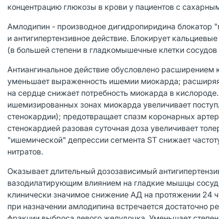
концентрацию глюкозы в крови у пациентов с сахарным
Амлодипин - производное дигидропиридина блокатор 
и антигипертензивное действие. Блокирует кальциевы
(в большей степени в гладкомышечные клетки сосудов
Антиангинальное действие обусловлено расширением к
уменьшает выраженность ишемии миокарда; расширяя
на сердце снижает потребность миокарда в кислороде
ишемизированных зонах миокарда увеличивает поступл
стенокардии); предотвращает спазм коронарных артерий
стенокардией разовая суточная доза увеличивает толе
"ишемической" депрессии сегмента ST снижает частоту
нитратов.
Оказывает длительный дозозависимый антигипертензи
вазодилатирующим влиянием на гладкие мышцы сосудов
клинически значимое снижение АД на протяжении 24 ч (
при назначении амлодипина встречается достаточно ре
фракции выброса левого желудочка. Уменьшает степен