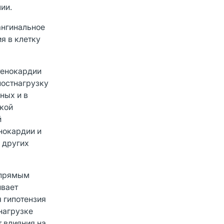
ии.
ангинальное
я в клетку
тенокардии
остнагрузку
ных и в
ской
й
нокардии и
 других
 прямым
ивает
я гипотензия
нагрузке
 влияния на