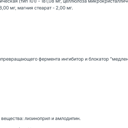
еская (тип 101) - 181,08 мг, целлюлоза микрокристаллич
,00 мг, магния стеарат - 2,00 мг.
инпревращающего фермента ингибитор и блокатор "медле
ещества: лизиноприл и амлодипин.