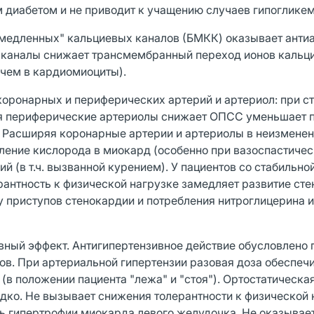
 диабетом и не приводит к учащению случаев гипогликем
"медленных" кальциевых каналов (БМКК) оказывает анти
е каналы снижает трансмембранный переход ионов кальци
 чем в кардиомиоциты).
оронарных и периферических артерий и артериол: при с
 периферические артериолы снижает ОПСС уменьшает п
. Расширяя коронарные артерии и артериолы в неизменен
ение кислорода в миокард (особенно при вазоспастиче
 (в т.ч. вызванной курением). У пациентов со стабильно
рантность к физической нагрузке замедляет развитие сте
 приступов стенокардии и потребления нитроглицерина и
вный эффект. Антигипертензивное действие обусловлено
. При артериальной гипертензии разовая доза обеспеч
в положении пациента "лежа" и "стоя"). Ортостатическа
дко. Не вызывает снижения толерантности к физической 
ь гипертрофии миокарда левого желудочка. Не оказывает