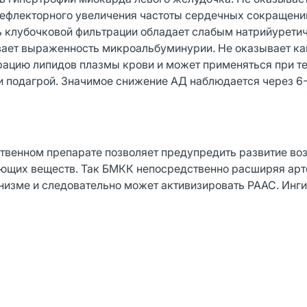
рефлекторного увеличения частоты сердечных сокращени
ь клубочковой фильтрации обладает слабым натрийурети
вает выраженность микроальбуминурии. Не оказывает ка
трацию липидов плазмы крови и может применяться при т
и подагрой. Значимое снижение АД наблюдается через 6-
ственном препарате позволяет предупредить развитие в
ующих веществ. Так БМКК непосредственно расширяя ар
анизме и следовательно может активизировать РААС. Инг