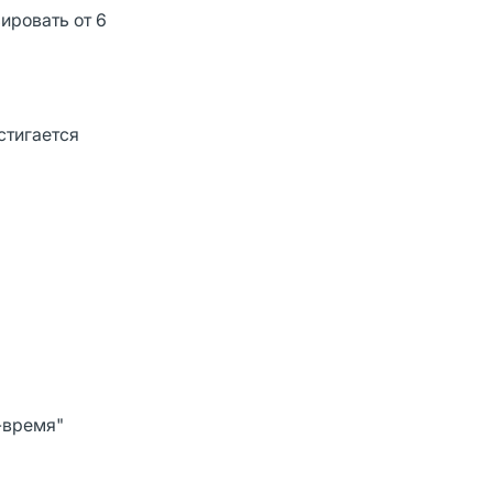
ировать от 6
стигается
-время"