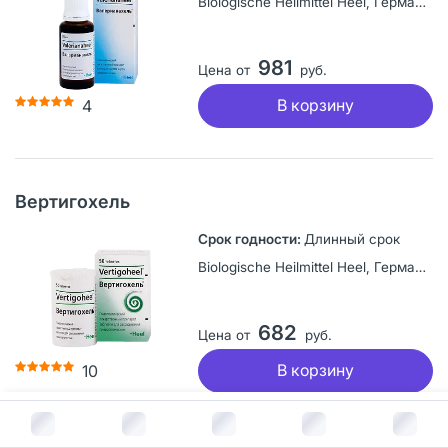
Biologische Heilmittel Heel, Германия
981
Цена от
руб.
В корзину
4
Вертигохель
Длинный срок
Biologische Heilmittel Heel, Германия
682
Цена от
руб.
В корзину
10
В корзину за
732
руб.