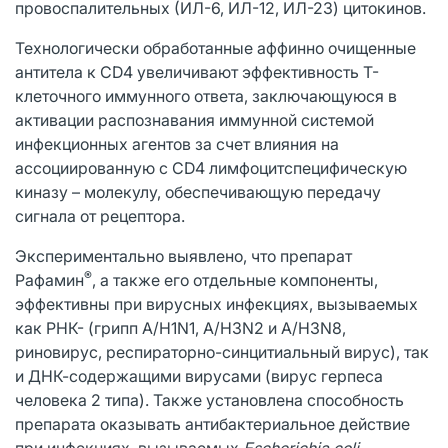
провоспалительных (ИЛ-6, ИЛ-12, ИЛ-23) цитокинов.
Технологически обработанные аффинно очищенные
антитела к CD4 увеличивают эффективность Т-
клеточного иммунного ответа, заключающуюся в
активации распознавания иммунной системой
инфекционных агентов за счет влияния на
ассоциированную с CD4 лимфоцитспецифическую
киназу – молекулу, обеспечивающую передачу
сигнала от рецептора.
Экспериментально выявлено, что препарат
®
Рафамин
, а также его отдельные компоненты,
эффективны при вирусных инфекциях, вызываемых
как РНК- (грипп А/H1N1, A/H3N2 и A/H3N8,
риновирус, респираторно-синцитиальный вирус), так
и ДНК-содержащими вирусами (вирус герпеса
человека 2 типа). Также установлена способность
препарата оказывать антибактериальное действие
при инфекциях, вызываемых
Escherichia coli
,