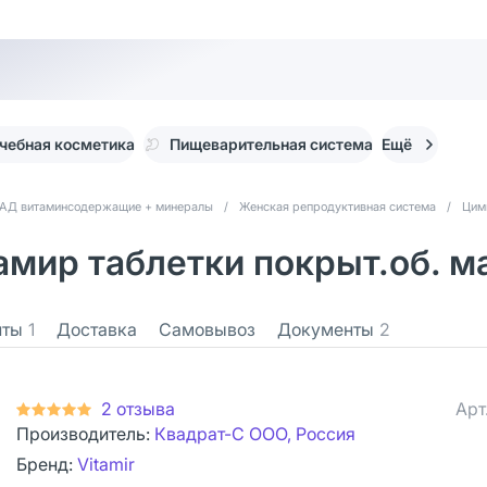
чебная косметика
Пищеварительная система
Ещё
АД витаминсодержащие + минералы
/
Женская репродуктивная система
/
Цими
мир таблетки покрыт.об. ма
нты
1
Доставка
Самовывоз
Документы
2
2 отзыва
Арт
Производитель:
Квадрат-С ООО, Россия
Бренд:
Vitamir