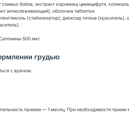
т соевых бобов, экстракт корневищ цимицифуги, холекал
ент антислеживающий), оболочка таблетки:
енгликоль (стабилизатор), диоксид титана (краситель), 
аситель).
 Сапонины 500 мкг.
ормлении грудью
ься с врачом.
жительность приема — 1 месяц. При необходимости прием