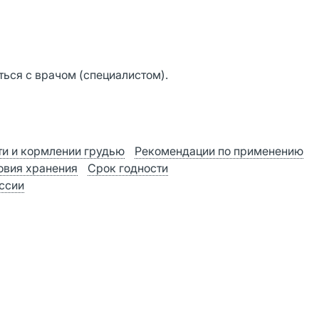
ься с врачом (специалистом).
и и кормлении грудью
Рекомендации по применению
овия хранения
Срок годности
оссии