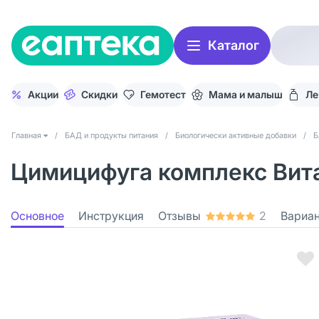
Каталог
Акции
Скидки
Гемотест
Мама и малыш
Ле
Главная
/
БАД и продукты питания
/
Биологически активные добавки
/
Б
Цимицифуга комплекс Вита
Основное
Инструкция
Отзывы
2
Вариа