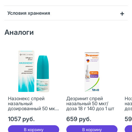
Условия хранения
Аналоги
Назонекс спрей
Дезринит спрей
Но
назальный
назальный 50 мкг/
на
дозированный 50 мкг/
доза 18 г 140 доз 1 шт
до
доза 18 г (120 доз) 1 шт
доз
1057 руб.
659 руб.
59
В корзину
В корзину