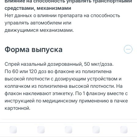
Влияние на способность управлять транспортными
средствами, механизмами
Нет данных о влиянии препарата на способность
управлять автомобилем или
движущимися механизмами.
Форма выпуска
Спрей назальный дозированный, 50 мкг/доза.
По 60 или 120 доз во флаконе из полиэтилена
высокой плотности с дозирующим устройством и
колпачком из полиэтилена высокой плотности. На
флакон наклеивают этикетку. По 1 флакону вместе с
инструкцией по медицинскому применению в пачке
картонной.
Условия хранения
В корзину за
518
руб.