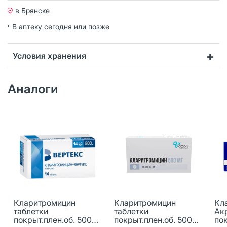
в Брянске
В аптеку сегодня или позже
Условия хранения
Аналоги
Кларитромицин
Кларитромицин
Кл
таблетки
таблетки
Ак
покрыт.плен.об. 500
покрыт.плен.об. 500
пок