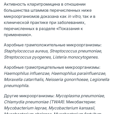
Активность кларитромицина в отношении
большинства штаммов перечисленных ниже
микроорганизмов доказана как
in vitro,
так и в
клинической практике при заболеваниях,
перечисленных в разделе «Показания к
применению».
Аэробные грамположительные микроорганизмы:
Staphylococcus aureus, Streptococcus pneumoniae,
Streptococcus pyogenes, Listeria monocytogenes.
Аэробные грамотрицательные микроорганизмы:
Haemophilus influenzae, Haemophilus parainfluenzae,
Moraxella catarrhalis, Neisseria gonorrhoeae, Legionella
pneumophila.
Другие микроорганизмы:
Mycoplasma pneumoniae,
Chlamydia pneumoniae (TWAR).
Микобактерии:
Mycobacterium leprae, Mycobacterium kansasii,
Mycobacterium chelonae, Mycobacterium fortuitum,