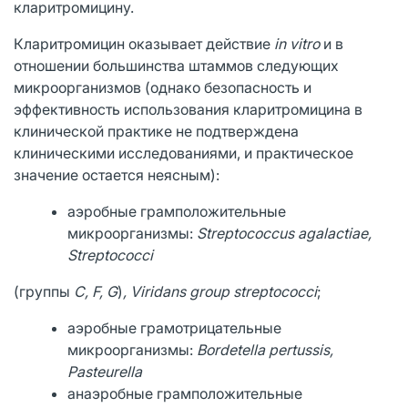
кларитромицину.
Кларитромицин оказывает действие
in vitro
и в
отношении большинства штаммов следующих
микроорганизмов (однако безопасность и
эффективность использования кларитромицина в
клинической практике не подтверждена
клиническими исследованиями, и практическое
значение остается неясным):
аэробные грамположительные
микроорганизмы:
Streptococcus agalactiae,
Streptococci
(группы
С, F, G
)
, Viridans group streptococci
;
аэробные грамотрицательные
микроорганизмы:
Bordetella pertussis,
Pasteurella
анаэробные грамположительные