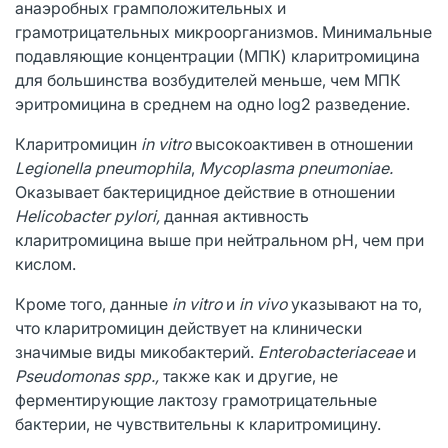
анаэробных грамположительных и
грамотрицательных микроорганизмов. Минимальные
подавляющие концентрации (МПК) кларитромицина
для большинства возбудителей меньше, чем МПК
эритромицина в среднем на одно log2 разведение.
Кларитромицин
in vitro
высокоактивен в отношении
Legionella pneumophila
,
Mycoplasma pneumoniae.
Оказывает бактерицидное действие в отношении
Helicobacter pylori,
данная активность
кларитромицина выше при нейтральном pH, чем при
кислом.
Кроме того, данные
in vitro
и
in vivo
указывают на то,
что кларитромицин действует на клинически
значимые виды микобактерий.
Enterobacteriaceae
и
Pseudomonas spp.,
также как и другие, не
ферментирующие лактозу грамотрицательные
бактерии, не чувствительны к кларитромицину.