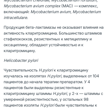
Mycobacterium avium complex
(MAC)
—
комплекс,
включающий:
Mycobacterium avium, Mycobacterium
intracellulare.
Продукция бета-лактамазы не оказывает влияния на
активность кларитромицина. Большинство штаммов
стафилококков, резистентных к метициллину и
оксациллину, обладают устойчивостью и к
кларитромицину.
Helicobacter pylori
Чувствительность
H.pylori
к кларитромицину
изучалась на изолятах
Н.pylori,
выделенных от 104
пациентов до начала терапии препаратом. У 4
пациентов были выделены резистентные к
кларитромицину штаммы
H.pylori,
у 2-х — штаммы с
умеренной резистентностью, у остальных 98
пациентов изоляты
H.pylori
были чувствительны к