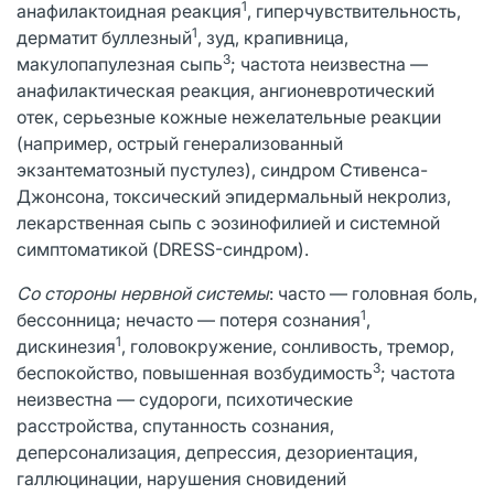
1
анафилактоидная реакция
, гиперчувствительность,
1
дерматит буллезный
, зуд, крапивница,
3
макулопапулезная сыпь
; частота неизвестна —
анафилактическая реакция, ангионевротический
отек, серьезные кожные нежелательные реакции
(например, острый генерализованный
экзантематозный пустулез), синдром Стивенса-
Джонсона, токсический эпидермальный некролиз,
лекарственная сыпь с эозинофилией и системной
симптоматикой (DRESS-синдром).
Со стороны нервной системы
: часто — головная боль,
1
бессонница; нечасто — потеря сознания
,
1
дискинезия
, головокружение, сонливость, тремор,
3
беспокойство, повышенная возбудимость
; частота
неизвестна — судороги, психотические
расстройства, спутанность сознания,
деперсонализация, депрессия, дезориентация,
галлюцинации, нарушения сновидений