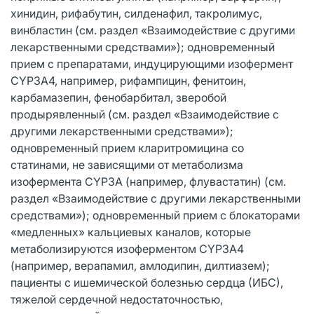
хинидин, рифабутин, силденафил, такролимус,
винбластин (см. раздел «Взаимодействие с другими
лекарственными средствами»); одновременный
прием с препаратами, индуцирующими изофермент
CYP3A4, например, рифампицин, фенитоин,
карбамазепин, фенобарбитал, зверобой
продырявленный (см. раздел «Взаимодействие с
другими лекарственными средствами»);
одновременный прием кларитромицина со
статинами, не зависящими от метаболизма
изофермента CYP3A (например, флувастатин) (см.
раздел «Взаимодействие с другими лекарственными
средствами»); одновременный прием с блокаторами
«медленных» кальциевых каналов, которые
метаболизируются изоферментом CYP3A4
(например, верапамил, амлодипин, дилтиазем);
пациенты с ишемической болезнью сердца (ИБС),
тяжелой сердечной недостаточностью,