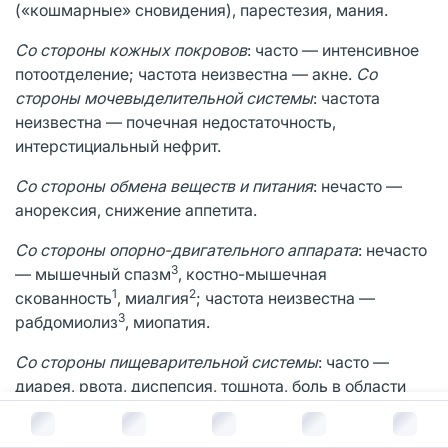
(«кошмарные» сновидения), парестезия, мания.
Со
стороны
кожных
покровов
: часто — интенсивное
потоотделение; частота неизвестна — акне.
Со
стороны мочевыделительной системы
: частота
неизвестна — почечная недостаточность,
интерстициальный нефрит.
Со стороны обмена веществ и питания
: нечасто —
анорексия, снижение аппетита.
Со стороны опорно-двигательного аппарата
: нечасто
3
— мышечный спазм
, костно-мышечная
1
2
скованность
, миалгия
; частота неизвестна —
3
рабдомиолиз
, миопатия.
Со стороны пищеварительной системы
: часто —
диарея, рвота, диспепсия, тошнота, боль в области
1
живота; нечасто — эзофагит
, гастроэзофагеальная
В корзину за
434
руб.
2
2
рефлюксная болезнь
, гастрит, прокталгия
, стоматит,