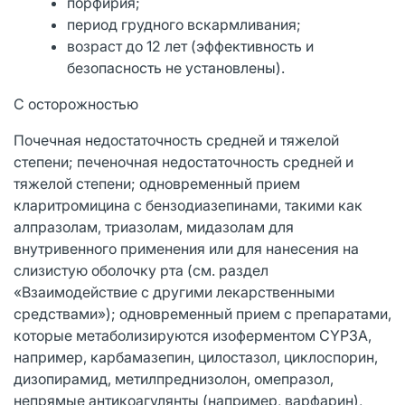
порфирия;
период грудного вскармливания;
возраст до 12 лет (эффективность и
безопасность не установлены).
С осторожностью
Почечная недостаточность средней и тяжелой
степени; печеночная недостаточность средней и
тяжелой степени; одновременный прием
кларитромицина с бензодиазепинами, такими как
алпразолам, триазолам, мидазолам для
внутривенного применения или для нанесения на
слизистую оболочку рта (см. раздел
«Взаимодействие с другими лекарственными
средствами»); одновременный прием с препаратами,
которые метаболизируются изоферментом CYP3A,
например, карбамазепин, цилостазол, циклоспорин,
дизопирамид, метилпреднизолон, омепразол,
непрямые антикоагулянты (например, варфарин),