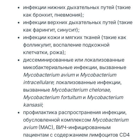
инфекции нижних дыхательных путей (такие
как бронхит, пневмония);
инфекции верхних дыхательных путей (такие
как фарингит, синусит);
инфекции кожи и мягких тканей (такие как
фолликулит, воспаление подкожной
клетчатки, рожа);
диссеминированные или локализованные
микобактериальные инфекции, вызванные
Mycobacterium avium
и
Mycobacterium
intracellulare
; локализованные инфекции,
вызванные
Mycobacterium chelonae,
Mycobacterium fortuitum
и
Mycobacterium
kansasii
;
профилактика распространения инфекции,
обусловленной комплексом
Mycobacterium
avium
(MAC)
,
ВИЧ-инфицированным
пациентам с содержанием лимфоцитов CD4