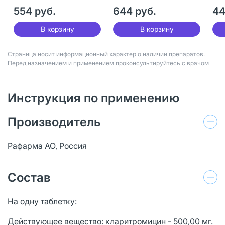
мг 14 шт
мг 14 шт
мг 
554 руб.
644 руб.
44
В корзину
В корзину
Страница носит информационный характер о наличии препаратов.
Перед назначением и применением проконсультируйтесь с врачом
Инструкция по применению
Производитель
Рафарма АО, Россия
Состав
На одну таблетку:
Действующее вещество: кларитромицин - 500,00 мг.