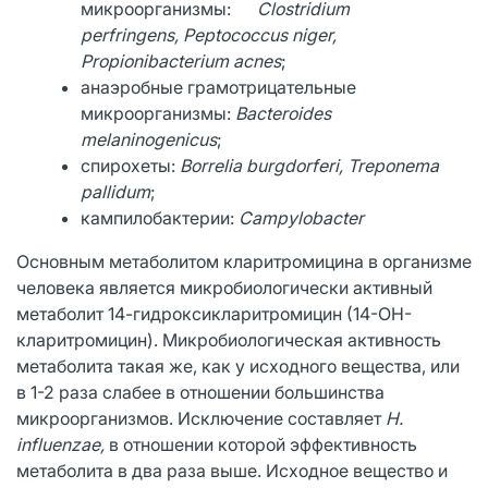
микроорганизмы:
Clostridium
perfringens, Peptococcus niger,
Propionibacterium acnes
;
анаэробные грамотрицательные
микроорганизмы:
Bacteroides
melaninogenicus
;
спирохеты:
Borrelia burgdorferi, Treponema
pallidum
;
кампилобактерии:
Campylobacter
Основным метаболитом кларитромицина в организме
человека является микробиологически активный
метаболит 14-гидроксикларитромицин (14-ОН-
кларитромицин). Микробиологическая активность
метаболита такая же, как у исходного вещества, или
в 1-2 раза слабее в отношении большинства
микроорганизмов. Исключение составляет
Н.
influenzae,
в отношении которой эффективность
метаболита в два раза выше. Исходное вещество и