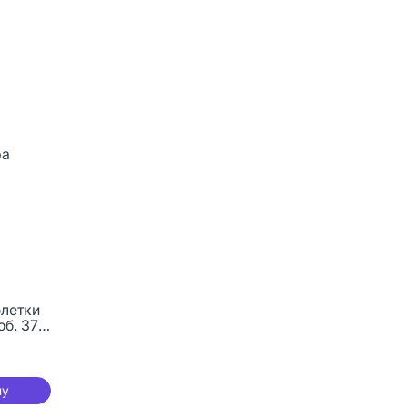
блетки
б. 37,5
ну