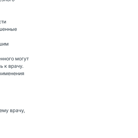
сти
ышенные
ашим
нного могут
ь к врачу.
применения
ему врачу,