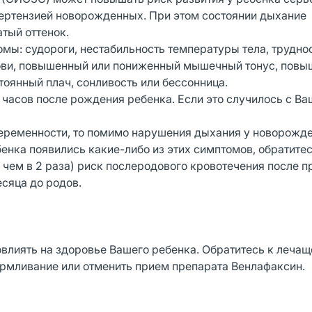
ертензией новорожденных. При этом состоянии дыхание
тый оттенок.
мы: судороги, нестабильность температуры тела, трудно
рови, повышенный или пониженный мышечный тонус, пов
тоянный плач, сонливость или бессонница.
 часов после рождения ребенка. Если это случилось с В
еременности, то помимо нарушения дыхания у новорожде
нка появились какие-либо из этих симптомов, обратитес
ем в 2 раза) риск послеродового кровотечения после 
сяца до родов.
овлиять на здоровье Вашего ребенка. Обратитесь к лечащ
армливание или отменить прием препарата Венлафаксин.