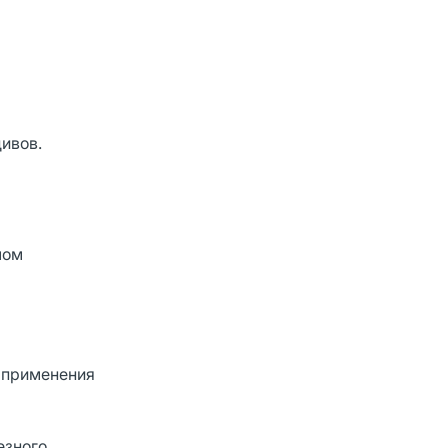
дивов.
лом
 применения
езного