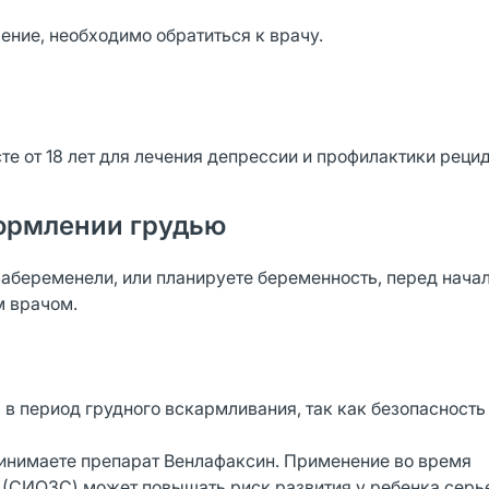
ение, необходимо обратиться к врачу.
е от 18 лет для лечения депрессии и профилактики реци
ормлении грудью
забеременели, или планируете беременность, перед нача
м врачом.
 период грудного вскармливания, так как безопасность
принимаете препарат Венлафаксин. Применение во время
 (СИОЗС) может повышать риск развития у ребенка серь