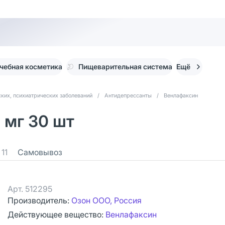
чебная косметика
Пищеварительная система
Ещё
ких, психиатрических заболеваний
/
Антидепрессанты
/
Венлафаксин
 мг 30 шт
11
Самовывоз
Арт.
512295
Производитель:
Озон ООО, Россия
Действующее вещество:
Венлафаксин