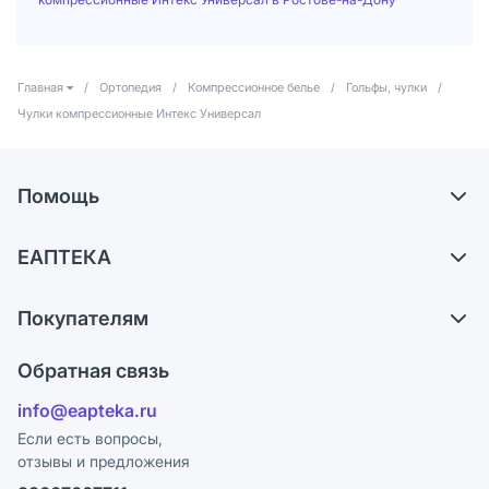
Главная
/
Ортопедия
/
Компрессионное белье
/
Гольфы, чулки
/
Чулки компрессионные Интекс Универсал
Помощь
Доставка
ЕАПТЕКА
Самовывоз из аптек
О компании
Обмен и возврат
Покупателям
Карьера
Что с моим заказом?
Оплата
Поставщики
Обратная связь
Ответы на вопросы
Отзывы
Лицензия
info@eapteka.ru
Блог
Программа СберСпасибо
Реклама на сайте
Если есть вопросы,
отзывы и предложения
Политика конфиденциальности
Ваши товары на ЕАПТЕКЕ