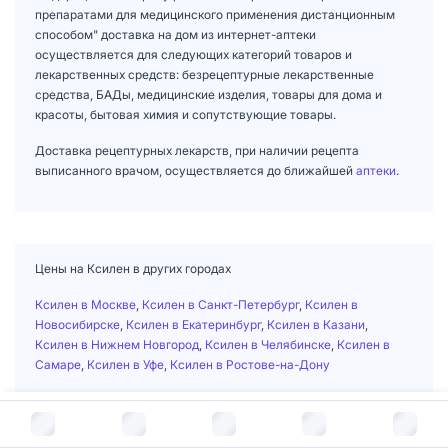
препаратами для медицинского применения дистанционным
способом" доставка на дом из интернет-аптеки
осуществляется для следующих категорий товаров и
лекарственных средств: безрецептурные лекарственные
средства, БАДы, медицинские изделия, товары для дома и
красоты, бытовая химия и сопутствующие товары.
Доставка рецептурных лекарств, при наличии рецепта
выписанного врачом, осуществляется до ближайшей
аптеки
.
Цены на Ксилен в других городах
Ксилен в Москве
,
Ксилен в Санкт-Петербург
,
Ксилен в
Новосибирске
,
Ксилен в Екатеринбург
,
Ксилен в Казани
,
Ксилен в Нижнем Новгород
,
Ксилен в Челябинске
,
Ксилен в
Самаре
,
Ксилен в Уфе
,
Ксилен в Ростове-на-Дону
В корзину за
82
руб.
Главная
/
Лекарственные средства
/