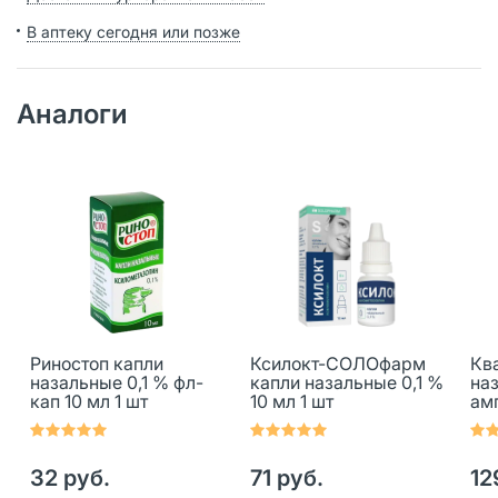
В аптеку сегодня или позже
Аналоги
Риностоп капли
Ксилокт-СОЛОфарм
Кв
назальные 0,1 % фл-
капли назальные 0,1 %
наз
кап 10 мл 1 шт
10 мл 1 шт
амп
32 руб.
71 руб.
12