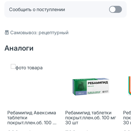
Сообщить о поступлении
Самовывоз: рецептурный
Аналоги
Ребамипид Авексима
Ребамипид таблетки
Реб
таблетки
покрыт.плен.об. 100 мг
пок
покрыт.плен.об. 100 мг
30 шт
30 
30 шт