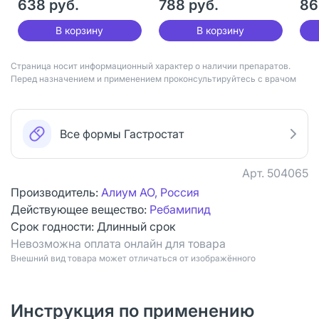
638 руб.
788 руб.
86
В корзину
В корзину
Страница носит информационный характер о наличии препаратов.
Перед назначением и применением проконсультируйтесь с врачом
Все формы Гастростат
Арт.
504065
Производитель:
Алиум АО, Россия
Действующее вещество:
Ребамипид
Срок годности:
Длинный срок
Невозможна оплата онлайн для товара
Bнешний вид товара может отличаться от изображённого
Инструкция по применению