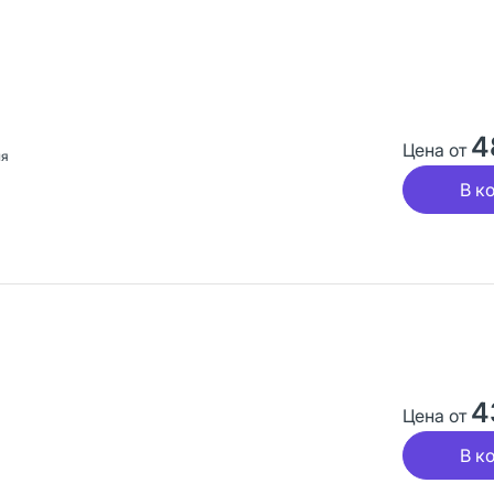
4
Цена от
ия
В к
4
Цена от
В к