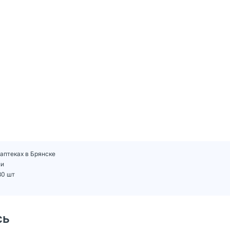
 аптеках в Брянске
ии
30 шт
сь