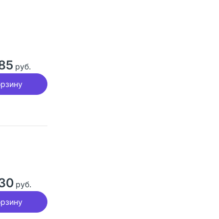
85
руб.
орзину
30
руб.
орзину