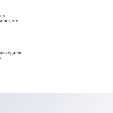
том
тает, что
приходится
х.