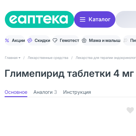
Каталог
Акции
Скидки
Гемотест
Мама и малыш
Пи
Главная
/
Лекарственные средства
/
Лекарства для терапии эндокринолог
Глимепирид таблетки 4 мг
Основное
Аналоги
3
Инструкция