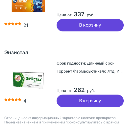
337
Цена от
руб.
В корзину
21
Энзистал
Длинный срок
Торрент Фармасьютикалс Лтд, Индия
262
Цена от
руб.
В корзину
4
Страница носит информационный характер о наличии препаратов.
Перед назначением и применением проконсультируйтесь с врачом