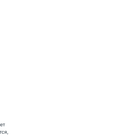
ет
тся,