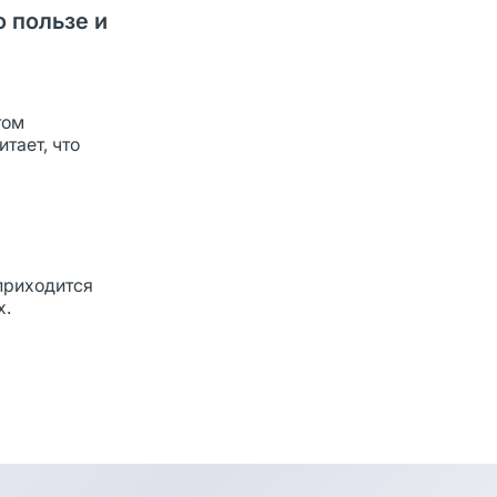
о пользе и
том
тает, что
приходится
х.