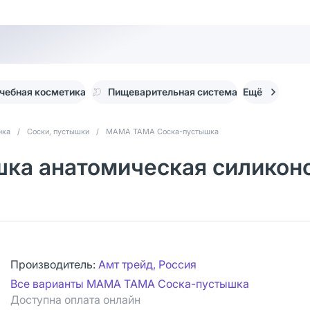
чебная косметика
Пищеварительная система
Ещё
нка
/
Соски, пустышки
/
МАМА ТАМА Соска-пустышка
а анатомическая силиконов
Производитель:
Амт трейд, Россия
Все варианты МАМА ТАМА Соска-пустышка
Доступна оплата онлайн