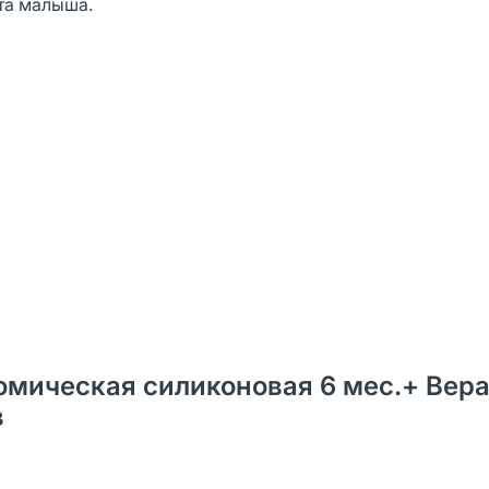
та малыша.
ическая силиконовая 6 мес.+ Вера 
в