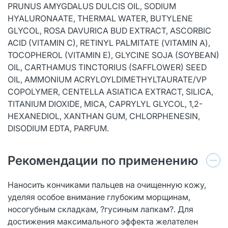
PRUNUS AMYGDALUS DULCIS OIL, SODIUM
HYALURONAАТЕ, ТHERMAL WATER, BUTYLENE
GLYCOL, ROSA DAVURICA BUD EXTRACT, ASCORBIC
ACID (VITAMIN C), RETINYL PALМIТАТЕ (VITAMIN A),
ТОСОРНEROL (VITAMIN E), GLYCINE SOJA (SOYBEAN)
OIL, CARTHАMUS TINCTORIUS (SAFFLOWER) SEED
OIL, АМMONIUM ACRYLOYLDIMETHYLTAURATE/VP
СOРOLYMЕR, CENTELLA ASIATICA EXTRACT, SILIСА,
TITANIUM DIOXIDE, MICА, САPRYLYL GLYCOL, 1,2-
НЕХANEDIOL, XANTHAN GUM, CHLORPHENESIN,
DISODIUM EDTA, PARFUM.
Рекомендации по применению
Наносить кончиками пальцев на очищенную кожу,
уделяя особое внимание глубоким морщинам,
носогубным складкам, ?гусиным лапкам?. Для
достижения максимального эффекта желателен