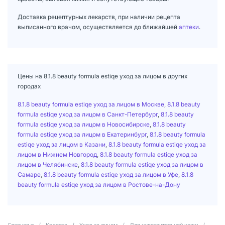
Доставка рецептурных лекарств, при наличии рецепта
выписанного врачом, осуществляется до ближайшей
аптеки
.
Цены на 8.1.8 beauty formula estiqe уход за лицом в других
городах
8.1.8 beauty formula estiqe уход за лицом в Москве
,
8.1.8 beauty
formula estiqe уход за лицом в Санкт-Петербург
,
8.1.8 beauty
formula estiqe уход за лицом в Новосибирске
,
8.1.8 beauty
formula estiqe уход за лицом в Екатеринбург
,
8.1.8 beauty formula
estiqe уход за лицом в Казани
,
8.1.8 beauty formula estiqe уход за
лицом в Нижнем Новгород
,
8.1.8 beauty formula estiqe уход за
лицом в Челябинске
,
8.1.8 beauty formula estiqe уход за лицом в
Самаре
,
8.1.8 beauty formula estiqe уход за лицом в Уфе
,
8.1.8
beauty formula estiqe уход за лицом в Ростове-на-Дону
Главная
/
Красота
/
Уход за лицом
/
Для чувствительной кожи
/