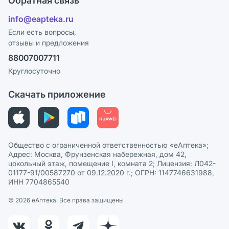
Обратная связь
Ответы на вопросы
Отзывы
Лицензия
info@eapteka.ru
Блог
Программа СберСпасибо
Реклама на сайте
Если есть вопросы,
отзывы и предложения
Политика конфиденциальности
Ваши товары на ЕАПТЕКЕ
88007007711
Пользовательское соглашение
Сотрудничество для аптек
Круглосуточно
Политика рекомендаций
СМИ о нас
Скачать приложение
Этика и соответствие
Политика в отношении обработки персональных данных
Общество с ограниченной ответственностью «еАптека»;
Адрес: Москва, Фрунзенская набережная, дом 42,
цокольный этаж, помещение I, комната 2; Лицензия: Л042-
01177-91/00587270 от 09.12.2020 г.; ОГРН: 1147746631988,
ИНН 7704865540
© 2026 eАптека. Все права защищены