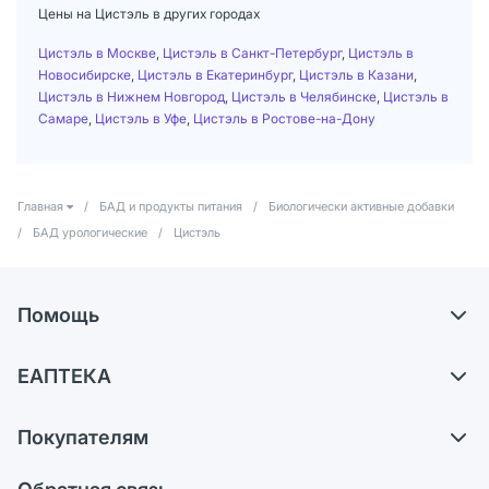
Цены на Цистэль в других городах
Цистэль в Москве
,
Цистэль в Санкт-Петербург
,
Цистэль в
Новосибирске
,
Цистэль в Екатеринбург
,
Цистэль в Казани
,
Цистэль в Нижнем Новгород
,
Цистэль в Челябинске
,
Цистэль в
Самаре
,
Цистэль в Уфе
,
Цистэль в Ростове-на-Дону
Главная
/
БАД и продукты питания
/
Биологически активные добавки
/
БАД урологические
/
Цистэль
Помощь
Доставка
ЕАПТЕКА
Самовывоз из аптек
О компании
Обмен и возврат
Покупателям
Карьера
Что с моим заказом?
Оплата
Поставщики