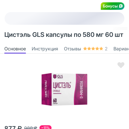
Бонусы
Цистэль GLS капсулы по 580 мг 60 шт
Основное
Инструкция
Отзывы
2
Вариа
877 ₽
988 ₽
−11%