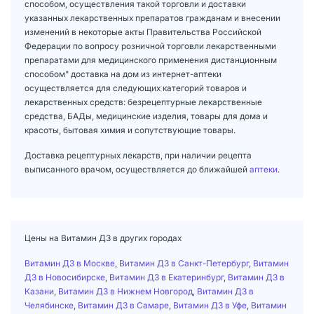
способом, осуществления такой торговли и доставки
указанных лекарственных препаратов гражданам и внесении
изменений в некоторые акты Правительства Российской
Федерации по вопросу розничной торговли лекарственными
препаратами для медицинского применения дистанционным
способом" доставка на дом из интернет-аптеки
осуществляется для следующих категорий товаров и
лекарственных средств: безрецептурные лекарственные
средства, БАДы, медицинские изделия, товары для дома и
красоты, бытовая химия и сопутствующие товары.
Доставка рецептурных лекарств, при наличии рецепта
выписанного врачом, осуществляется до ближайшей
аптеки
.
Цены на Витамин Д3 в других городах
Витамин Д3 в Москве
,
Витамин Д3 в Санкт-Петербург
,
Витамин
Д3 в Новосибирске
,
Витамин Д3 в Екатеринбург
,
Витамин Д3 в
Казани
,
Витамин Д3 в Нижнем Новгород
,
Витамин Д3 в
Челябинске
,
Витамин Д3 в Самаре
,
Витамин Д3 в Уфе
,
Витамин