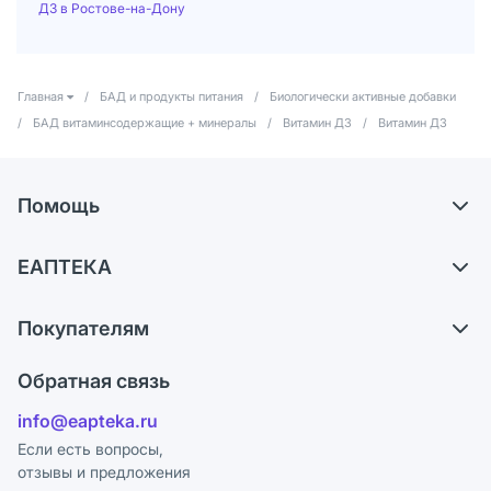
Д3 в Ростове-на-Дону
Главная
/
БАД и продукты питания
/
Биологически активные добавки
/
БАД витаминсодержащие + минералы
/
Витамин Д3
/
Витамин Д3
Помощь
Доставка
ЕАПТЕКА
Самовывоз из аптек
О компании
Обмен и возврат
Покупателям
Карьера
Что с моим заказом?
Оплата
Поставщики
Обратная связь
Ответы на вопросы
Отзывы
Лицензия
info@eapteka.ru
Блог
Программа СберСпасибо
Реклама на сайте
Если есть вопросы,
отзывы и предложения
Политика конфиденциальности
Ваши товары на ЕАПТЕКЕ