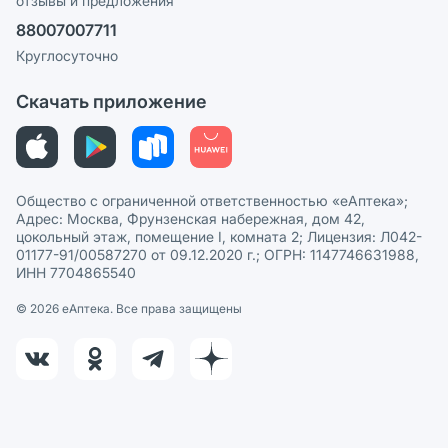
отзывы и предложения
Политика конфиденциальности
Ваши товары на ЕАПТЕКЕ
88007007711
Пользовательское соглашение
Сотрудничество для аптек
Круглосуточно
Политика рекомендаций
СМИ о нас
Скачать приложение
Этика и соответствие
Политика в отношении обработки персональных данных
Общество с ограниченной ответственностью «еАптека»;
Адрес: Москва, Фрунзенская набережная, дом 42,
цокольный этаж, помещение I, комната 2; Лицензия: Л042-
01177-91/00587270 от 09.12.2020 г.; ОГРН: 1147746631988,
ИНН 7704865540
© 2026 eАптека. Все права защищены