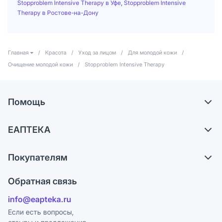
Stopproblem Intensive Therapy в Уфе
,
Stopproblem Intensive
Therapy в Ростове-на-Дону
Главная
/
Красота
/
Уход за лицом
/
Для молодой кожи
/
Очищение молодой кожи
/
Stopproblem Intensive Therapy
Помощь
Доставка
ЕАПТЕКА
Самовывоз из аптек
О компании
Обмен и возврат
Покупателям
Карьера
Что с моим заказом?
Оплата
Поставщики
Обратная связь
Ответы на вопросы
Отзывы
Лицензия
info@eapteka.ru
Блог
Программа СберСпасибо
Реклама на сайте
Если есть вопросы,