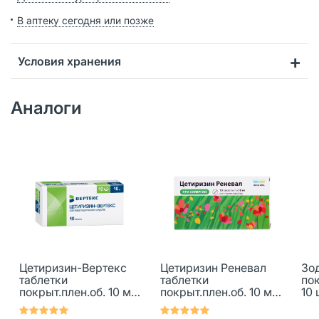
В аптеку сегодня или позже
Условия хранения
Аналоги
Цетиризин-Вертекс
Цетиризин Реневал
Зо
таблетки
таблетки
пок
покрыт.плен.об. 10 мг
покрыт.плен.об. 10 мг
10 
10 шт
10 шт