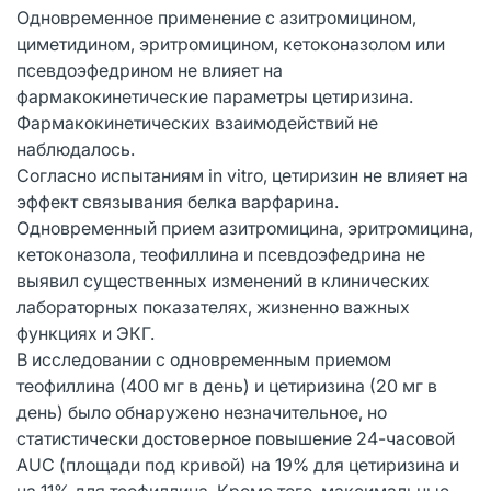
Одновременное применение с азитромицином,
циметидином, эритромицином, кетоконазолом или
псевдоэфедрином не влияет на
фармакокинетические параметры цетиризина.
Фармакокинетических взаимодействий не
наблюдалось.
Согласно испытаниям in vitro, цетиризин не влияет на
эффект связывания белка варфарина.
Одновременный прием азитромицина, эритромицина,
кетоконазола, теофиллина и псевдоэфедрина не
выявил существенных изменений в клинических
лабораторных показателях, жизненно важных
функциях и ЭКГ.
В исследовании с одновременным приемом
теофиллина (400 мг в день) и цетиризина (20 мг в
день) было обнаружено незначительное, но
статистически достоверное повышение 24-часовой
AUC (площади под кривой) на 19% для цетиризина и
на 11% для теофиллина. Кроме того, максимальные