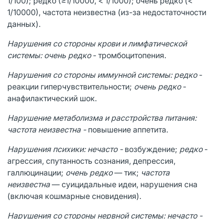
1/100); редко (≥1/10000, < 1/1000); очень редко (<
1/10000), частота неизвестна (из-за недостаточности
данных).
Нарушения со стороны крови и лимфатической
системы: очень редко
- тромбоцитопения.
Нарушения со стороны иммунной системы: редко
-
реакции гиперчувствительности;
очень редко
-
анафилактический шок.
Нарушение метаболизма и расстройства питания:
частота неизвестна -
повышение аппетита.
Нарушения психики: нечасто -
возбуждение;
редко
-
агрессия, спутанность сознания, депрессия,
галлюцинации;
очень редко
— тик;
частота
неизвестна
— суицидальные идеи, нарушения сна
(включая кошмарные сновидения).
Нарушения со стороны нервной системы: нечасто -