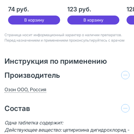
74 руб.
123 руб.
12
В корзину
В корзину
Страница носит информационный характер о наличии препаратов.
Перед назначением и применением проконсультируйтесь с врачом
Инструкция по применению
Производитель
Озон ООО, Россия
Состав
Одна таблетка содержит:
Действующее вещество:
цетиризина дигидрохлорид -