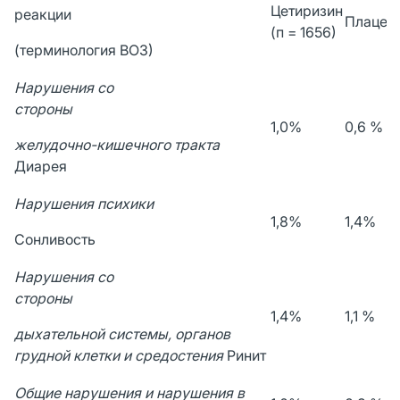
Цетиризин
реакции
Плацеб
(п = 1656)
(терминология ВОЗ)
Нарушения со
стороны
1,0%
0,6 %
желудочно-кишечного тракта
Диарея
Нарушения психики
1,8%
1,4%
Сонливость
Нарушения со
стороны
1,4%
1,1 %
дыхательной системы, органов
грудной клетки и средостения
Ринит
Общие нарушения и нарушения в