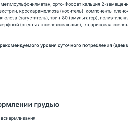
 метилсульфонилметан, орто-Фосфат кальция 2-замещен
екстрин, кроскарамеллоза (носитель), компоненты плено
юлоза (загуститель), твин-80 (эмульгатор), полиэтилен
аморфный (агенты антислеживающие), стеариновая кислота
 рекомендуемого уровня суточного потребления (адек
ормлении грудью
о вскармливания.