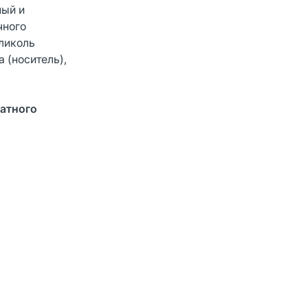
ный и
чного
гликоль
 (носитель),
ватного