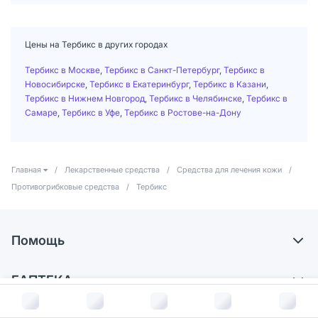
Цены на Тербикс в других городах
Тербикс в Москве
,
Тербикс в Санкт-Петербург
,
Тербикс в
Новосибирске
,
Тербикс в Екатеринбург
,
Тербикс в Казани
,
Тербикс в Нижнем Новгород
,
Тербикс в Челябинске
,
Тербикс в
Самаре
,
Тербикс в Уфе
,
Тербикс в Ростове-на-Дону
Главная
/
Лекарственные средства
/
Средства для лечения кожи
/
Противогрибковые средства
/
Тербикс
Помощь
Доставка
ЕАПТЕКА
Самовывоз из аптек
В корзину за
570
руб.
О компании
Обмен и возврат