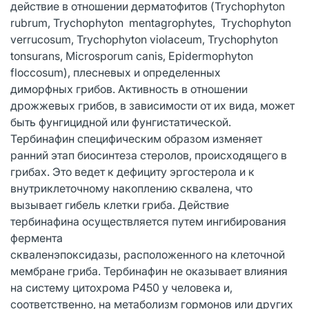
действие в отношении дерматофитов (Trychophyton
rubrum, Trychophyton mentagrophytes, Trychophyton
verrucosum, Trychophyton violacеum, Trychophyton
tonsurans, Microsporum canis, Epidermophyton
floccosum), плесневых и определенных
диморфных грибов. Активность в отношении
дрожжевых грибов, в зависимости от их вида, может
быть фунгицидной или фунгистатической.
Тербинафин специфическим образом изменяет
ранний этап биосинтеза стеролов, происходящего в
грибах. Это ведет к дефициту эргостерола и к
внутриклеточному накоплению сквалена, что
вызывает гибель клетки гриба. Действие
тербинафина осуществляется путем ингибирования
фермента
скваленэпоксидазы, расположенного на клеточной
мембране гриба. Тербинафин не оказывает влияния
на систему цитохрома Р450 у человека и,
соответственно, на метаболизм гормонов или других