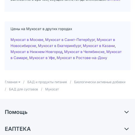
Цены на Мукосат в других городах
Мукосат в Москве
,
Мукосат в Санкт-Петербург
,
Мукосат в
Новосибирске
,
Мукосат в Екатеринбург
,
Мукосат в Казани
,
Мукосат в Нижнем Новгород
,
Мукосат в Челябинске
,
Мукосат
в Самаре
,
Мукосат в Уфе
,
Мукосат в Ростове-на-Дону
Главная
/
БАД и продукты питания
/
Биологически активные добавки
/
БАД для суставов
/
Мукосат
Помощь
Доставка
ЕАПТЕКА
Самовывоз из аптек