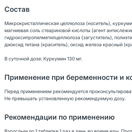
Состав
Микрокристаллическая целлюлоза (носитель), куркумин
магниевая соль стеариновой кислоты (агент антислежив
гидроксипропилметилцеллюлоза (загуститель), полиэти
диоксид титана (краситель), оксид железа красный (кр
В суточной дозе: Куркумин 130 мг.
Применение при беременности и к
Перед применением рекомендуется проконсультироват
Не превышать установленную рекомендуемую дозу.
Рекомендации по применению
Взрослым по 1 таблетке 1 раз в день во время еды. П