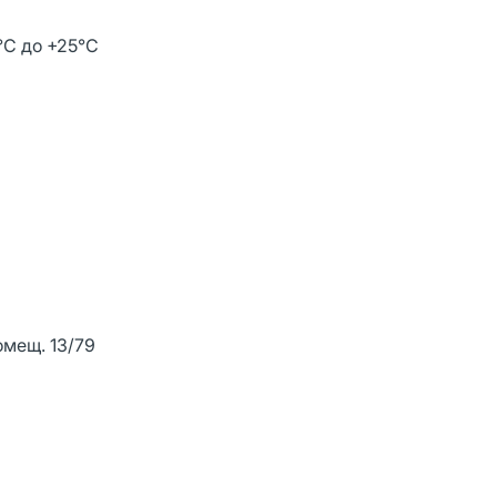
°С до +25°С
омещ. 13/79