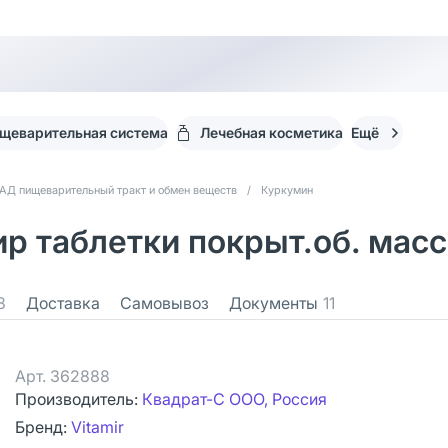
щеварительная система
Лечебная косметика
Ещё
АД пищеварительный тракт и обмен веществ
/
Куркумин
 таблетки покрыт.об. масс
8
Доставка
Самовывоз
Документы
11
Арт.
362888
Производитель:
Квадрат-С ООО, Россия
Бренд:
Vitamir