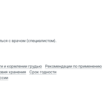
ься с врачом (специалистом).
и и кормлении грудью
Рекомендации по применению
овия хранения
Срок годности
оссии