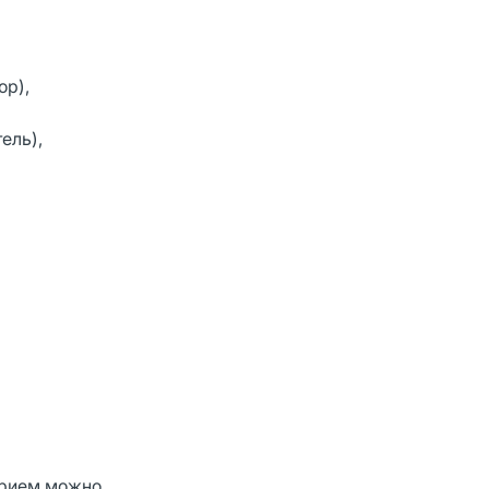
ор),
ель),
 прием можно