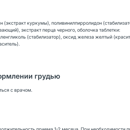
 (экстракт куркумы), поливинилпирролидон (стабилизат
ающий), экстракт перца черного, оболочка таблетки:
ленгликоль (стабилизатор), оксид железа желтый (красит
аситель).
ормлении грудью
ься с врачом.
родолжительность приема 1-2 месяца. При необходимости