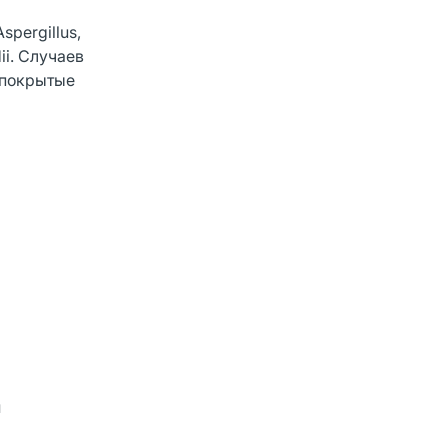
pergillus,
ii. Случаев
 покрытые
и