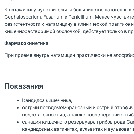
К натамицину чувствительны большинство патогенных д
Cephalosporium, Fusarium и Penicillium. Менее чувстви
резистентности к натамицину в клинической практике 
кишечнорастворимой оболочкой, действует только в пр
Фармакокинетика
При приеме внутрь натамицин практически не абсорбир
Показания
Кандидоз кишечника;
острый псевдомембранозный и острый атрофиче
недостаточностью, а также после терапии анти
санация кишечного резервуара грибов рода Cand
кандидозных вагинитах, вульвитах и вульвоваги