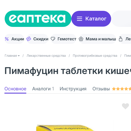
Каталог
Акции
Скидки
Гемотест
Мама и малыш
Ле
Главная
/
Лекарственные средства
/
Противогрибковые средства
/
Пим
Пимафуцин таблетки кишеч
Основное
Аналоги
1
Инструкция
Отзывы