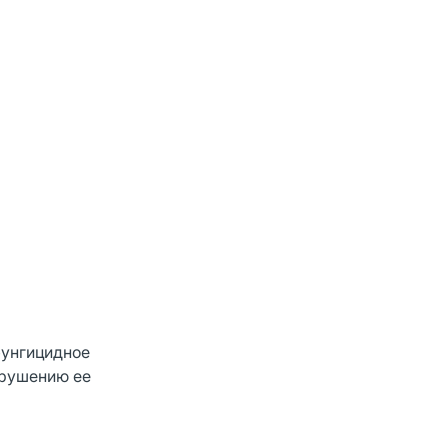
фунгицидное
арушению ее