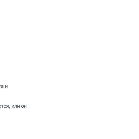
а и
тся, или он