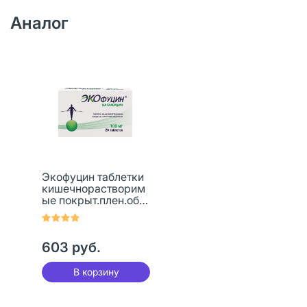
Аналог
Экофуцин таблетки
кишечнорастворим
ые покрыт.плен.об.
100 мг 20 шт
603 руб.
В корзину