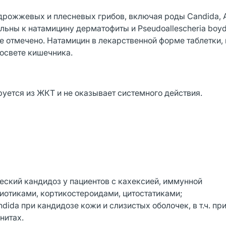
рожжевых и плесневых грибов, включая роды Candida, As
тельны к натамицину дерматофиты и Pseudoallescheria boyd
не отмечено. Натамицин в лекарственной форме таблетки,
освете кишечника.
уется из ЖКТ и не оказывает системного действия.
ский кандидоз у пациентов с кахексией, иммунной
биотиками, кортикостероидами, цитостатиками;
ida при кандидозе кожи и слизистых оболочек, в т.ч. пр
нитах.