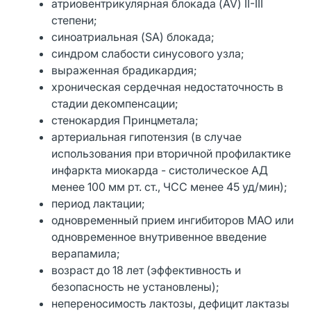
атриовентрикулярная блокада (AV) II-III
степени;
синоатриальная (SA) блокада;
синдром слабости синусового узла;
выраженная брадикардия;
хроническая сердечная недостаточность в
стадии декомпенсации;
стенокардия Принцметала;
артериальная гипотензия (в случае
использования при вторичной профилактике
инфаркта миокарда - систолическое АД
менее 100 мм рт. ст., ЧСС менее 45 уд/мин);
период лактации;
одновременный прием ингибиторов МАО или
одновременное внутривенное введение
верапамила;
возраст до 18 лет (эффективность и
безопасность не установлены);
непереносимость лактозы, дефицит лактазы