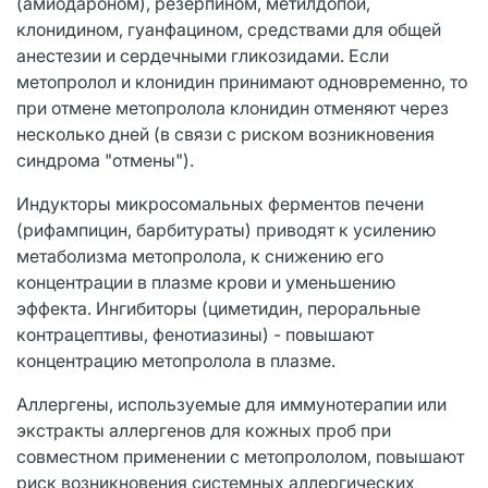
(амиодароном), резерпином, метилдопой,
клонидином, гуанфацином, средствами для общей
анестезии и сердечными гликозидами. Если
метопролол и клонидин принимают одновременно, то
при отмене метопролола клонидин отменяют через
несколько дней (в связи с риском возникновения
синдрома "отмены").
Индукторы микросомальных ферментов печени
(рифампицин, барбитураты) приводят к усилению
метаболизма метопролола, к снижению его
концентрации в плазме крови и уменьшению
эффекта. Ингибиторы (циметидин, пероральные
контрацептивы, фенотиазины) - повышают
концентрацию метопролола в плазме.
Аллергены, используемые для иммунотерапии или
экстракты аллергенов для кожных проб при
совместном применении с метопрололом, повышают
риск возникновения системных аллергических