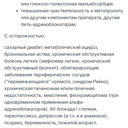
или глюкозо-галактозная мальабсорбция.
повышенная чувствительность к метопрололу
или другим компонентам препарата, другим
бета-адреноблокаторам;
С осторожностью:
сахарный диабет, метаболический ацидоз,
бронхиальная астма, хроническая обструктивная
болезнь легких (эмфизема легких, хронический
обструктивный бронхит), облитерирующие
заболевания периферических сосудов
("перемежающаяся" хромота, синдром Рейно),
хроническая печеночная и/или почечная
недостаточность, миастения, феохромоцитома (при
одновременном применении альфа-
адреноблокаторов), AV блокада I степени,
тиреотоксикоз, депрессия (в т.ч. и в анамнезе),
псориаз, беременность, пожилой возраст.