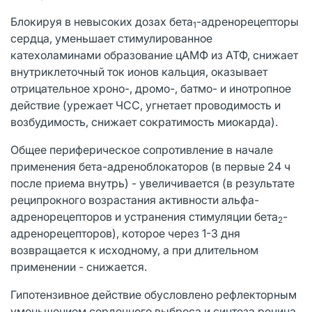
Блокируя в невысоких дозах бета
-адренорецепторы
1
сердца, уменьшает стимулированное
катехоламинами образование цАМФ из АТФ, снижает
внутриклеточный ток ионов кальция, оказывает
отрицательное хроно-, дромо-, батмо- и инотропное
действие (урежает ЧСС, угнетает проводимость и
возбудимость, снижает сократимость миокарда).
Общее периферическое сопротивление в начале
применения бета-адреноблокаторов (в первые 24 ч
после приема внутрь) - увеличивается (в результате
реципрокного возрастания активности альфа-
адренорецепторов и устранения стимуляции бета
-
2
адренорецепторов), которое через 1-3 дня
возвращается к исходному, а при длительном
применении - снижается.
Гипотензивное действие обусловлено рефлекторным
уменьшением сердечного выброса и синтеза ренина,