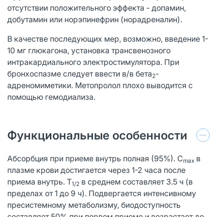
отсутствии положительного эффекта - допамин,
добутамин или норэпинефрин (норадреналин).
В качестве последующих мер, возможно, введение 1-
10 мг глюкагона, установка трансвенозного
интракардиального электростимулятора. При
бронхоспазме следует ввести в/в бета
-
2
адреномиметики. Метопролол плохо выводится с
помощью гемодиализа.
Функциональные особенности
Абсорбция при приеме внутрь полная (95%). C
в
max
плазме крови достигается через 1-2 часа после
приема внутрь. T
в среднем составляет 3.5 ч (в
1/2
пределах от 1 до 9 ч). Подвергается интенсивному
пресистемному метаболизму, биодоступность
составляет 50% при первом приеме и возрастает до