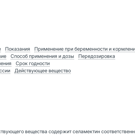
е
Показания
Применение при беременности и кормлен
вие
Способ применения и дозы
Передозировка
нения
Срок годности
оссии
Действующее вещество
ствующего вещества содержит селамектин соответственно