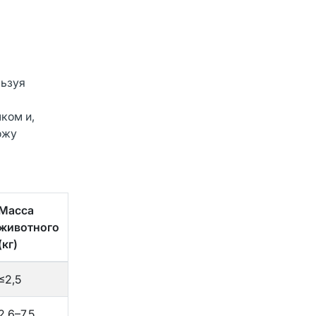
льзуя
ком и,
ожу
Масса
животного
(кг)
≤2,5
2,6–7,5