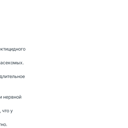
ектицидного
насекомых.
 длительное
и нервной
 что у
но.