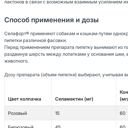
лактонов в связи с возможным взаимным усилением их
Способ применения и дозы
Селафорт® применяют собакам и кошкам путем однокр
пипетки различной фасовки.
Перед применением препарата пипетку вынимают из па
раздвинув шерсть между лопатками у основания шеи,
животного.
Дозу препарата (объем пипетки) выбирают, учитывая в
Кон
Цвет колпачка
Селамектин (мг)
(мг
Розовый
15
60
Бирюзовый
45
60