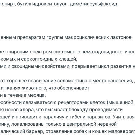
 спирт, бутилгидрокситолуол, диметилсульфоксид.
венным препаратам группы макроциклических лактонов.
ает широким спектром системного нематодоцидного, инс
секомых и саркоптоидных клещей,
ми и овоцидными свойствами, прерывает цикл развития 
т хорошее всасывание селамектина с места нанесения,
и тканях животного, что обеспечивает
и в течение месяца.
особности связываться с рецепторами клеток (мышечной 
я ионов хлора, что вызывает блокаду проводимости
ей и приводит к параличу и гибели паразитов. Учитывая,
ину, локализованы только в центральной нервной
фалический барьер, отравление собак и кошек маловероят