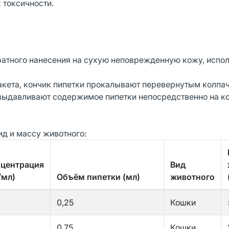
 токсичности.
атного нанесения на сухую неповрежденную кожу, испо
кета, кончик пипетки прокалывают перевернутым колпач
 выдавливают содержимое пипетки непосредственно на к
ид и массу животного:
центрация
Вид
/мл)
Объём пипетки (мл)
животного
0,25
Кошки
0,75
Кошки