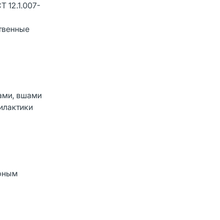
 12.1.007-
твенные
ами, вшами
филактики
арным