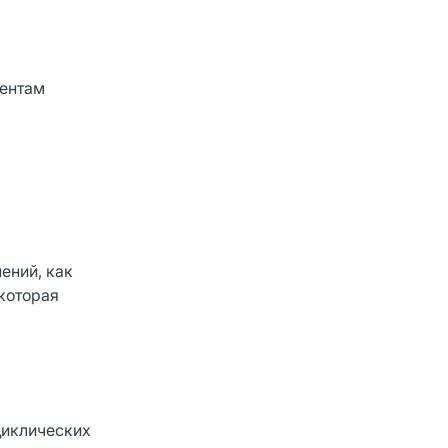
нентам
ений, как
 которая
циклических