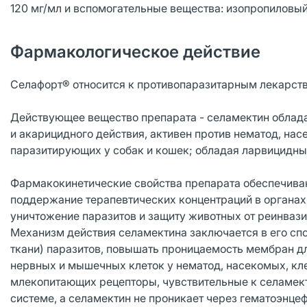
120 мг/мл и вспомогательные вещества: изопропиловый
Фармакологическое действие
Селафорт® относится к противопаразитарным лекарст
Действующее вещество препарата - селамектин облад
и акарицидного действия, активен против нематод, на
паразитирующих у собак и кошек; обладая ларвицидны
Фармакокинетические свойства препарата обеспечиваю
поддержание терапевтических концентраций в органах 
уничтожение паразитов и защиту животных от реинвази
Механизм действия селамектина заключается в его сп
ткани) паразитов, повышать проницаемость мембран дл
нервных и мышечных клеток у нематод, насекомых, клещ
млекопитающих рецепторы, чувствительные к селамект
системе, а селамектин не проникает через гематоэнце