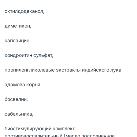
октилдодеканол,
диметикон,
капсаицин,
хондроитин сульфат,
пропиленгликолевые экстракты индийского лука,
адамова корня,
босвелии,
сабельника,
биостимулирующий комплекс
противовоспалительный (масло подсолнечное,