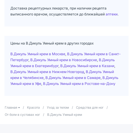
Доставка рецептурных лекарств, при наличии рецепта
выписанного врачом, осуществляется до ближайшей
аптеки
.
Цены на В.Дикуль Умный крем в других городах
В.Дикуль Умный крем в Москве
,
В.Дикуль Умный крем в Санкт-
Петербург
,
В.Дикуль Умный крем в Новосибирске
,
В.Дикуль
Умный крем в Екатеринбург
,
В.Дикуль Умный крем в Казани
,
В.Дикуль Умный крем в Нижнем Новгород
,
В.Дикуль Умный
крем в Челябинске
,
В.Дикуль Умный крем в Самаре
,
В.Дикуль
Умный крем в Уфе
,
В.Дикуль Умный крем в Ростове-на-Дону
Главная
/
Красота
/
Уход за телом
/
Средства для ног
/
От боли в суставах ног
/
В.Дикуль Умный крем