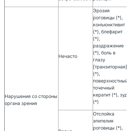
Эрозия
роговицы (*),
конъюнктивит
(*), блефарит
(*),
раздражение
(*), боль в
Нечасто
глазу
[транзиторная]
(*),
поверхностный
точечный
кератит (*), зуд
Нарушения со стороны
(*)
органа зрения
Отслойка
эпителия
роговицы (*),