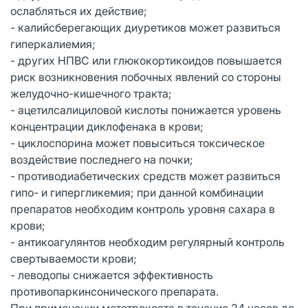
ослабляться их действие;
- калийсберегающих диуретиков может развиться
гиперкалиемия;
- других НПВС или глюкокортикоидов повышается
риск возникновения побочных явлений со стороны
желудочно-кишечного тракта;
- ацетилсалициловой кислоты понижается уровень
концентрации диклофенака в крови;
- циклоспорина может повыситься токсическое
воздействие последнего на почки;
- противодиабетических средств может развиться
гипо- и гипергликемия; при данной комбинации
препаратов необходим контроль уровня сахара в
крови;
- антикоагулянтов необходим регулярный контроль
свертываемости крови;
- леводопы снижается эффективность
противопаркинсонического препарата.
При применении метотрексата в течение 24 часов до