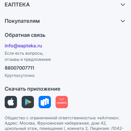
ЕАПТЕКА
Самовывоз из аптек
О компании
Обмен и возврат
Покупателям
Карьера
Что с моим заказом?
Оплата
Поставщики
Обратная связь
Ответы на вопросы
Отзывы
Лицензия
info@eapteka.ru
Блог
Программа СберСпасибо
Реклама на сайте
Если есть вопросы,
отзывы и предложения
Политика конфиденциальности
Ваши товары на ЕАПТЕКЕ
88007007711
Пользовательское соглашение
Сотрудничество для аптек
Круглосуточно
Политика рекомендаций
СМИ о нас
Скачать приложение
Этика и соответствие
Политика в отношении обработки персональных данных
Общество с ограниченной ответственностью «еАптека»;
Адрес: Москва, Фрунзенская набережная, дом 42,
цокольный этаж, помещение I, комната 2; Лицензия: Л042-