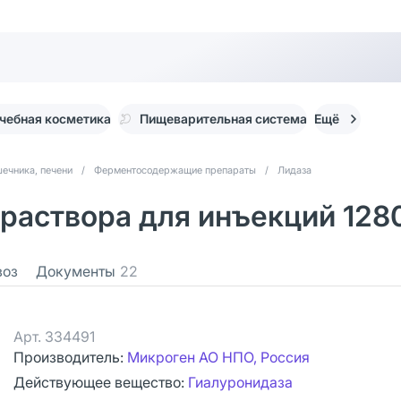
чебная косметика
Пищеварительная система
Ещё
ечника, печени
/
Ферментосодержащие препараты
/
Лидаза
раствора для инъекций 1280
воз
Документы
22
Арт.
334491
Производитель:
Микроген АО НПО, Россия
Действующее вещество:
Гиалуронидаза