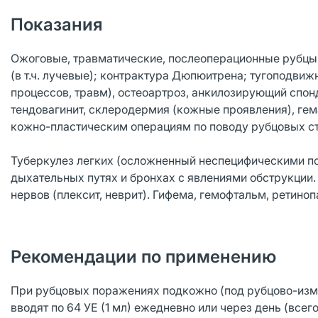
Показания
Ожоговые, травматические, послеоперационные рубц
(в т.ч. лучевые); контрактура Дюпюитрена; тугоподвиж
процессов, травм), остеоартроз, анкилозирующий спо
тендовагинит, склеродермия (кожные проявления), гем
кожно-пластическим операциям по поводу рубцовых с
Туберкулез легких (осложненный неспецифическими п
дыхательных путях и бронхах с явлениями обструкции
нервов (плексит, неврит). Гифема, гемофтальм, ретиноп
Рекомендации по применению
При рубцовых поражениях подкожно (под рубцово-изм
вводят по 64 УЕ (1 мл) ежедневно или через день (всего