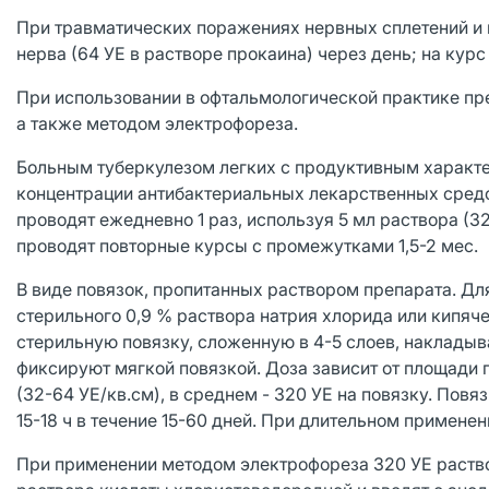
При травматических поражениях нервных сплетений и 
нерва (64 УЕ в растворе прокаина) через день; на курс
При использовании в офтальмологической практике преп
а также методом электрофореза.
Больным туберкулезом легких с продуктивным характ
концентрации антибактериальных лекарственных средст
проводят ежедневно 1 раз, используя 5 мл раствора (3
проводят повторные курсы с промежутками 1,5-2 мес.
В виде повязок, пропитанных раствором препарата. Дл
стерильного 0,9 % раствора натрия хлорида или кипя
стерильную повязку, сложенную в 4-5 слоев, наклады
фиксируют мягкой повязкой. Доза зависит от площади
(32-64 УЕ/кв.см), в среднем - 320 УЕ на повязку. По
15-18 ч в течение 15-60 дней. При длительном примене
При применении методом электрофореза 320 УЕ раство