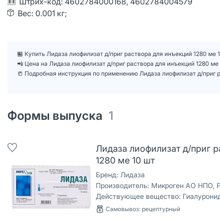
Штрих-код: 4602784000168, 4602784004579
Вес: 0.001 кг;
🏪 Купить Лидаза лиофилизат д/приг раствора для инъекций 1280 ме 
📲 Цена на Лидаза лиофилизат д/приг раствора для инъекций 1280 м
📒 Подробная инструкция по применению Лидаза лиофилизат д/приг р
Формы выпуска
1
Лидаза лиофилизат д/приг р
1280 ме 10 шт
Бренд:
Лидаза
Производитель:
Микроген АО НПО, 
Действующее вещество:
Гиалурони
Самовывоз: рецептурный