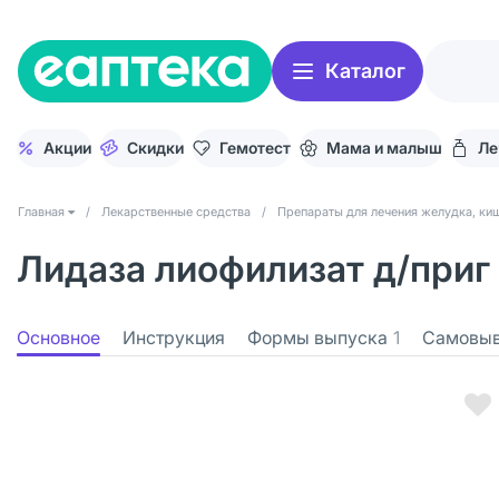
Каталог
Акции
Скидки
Гемотест
Мама и малыш
Ле
Главная
/
Лекарственные средства
/
Препараты для лечения желудка, киш
Лидаза лиофилизат д/приг 
Основное
Инструкция
Формы выпуска
1
Самовы