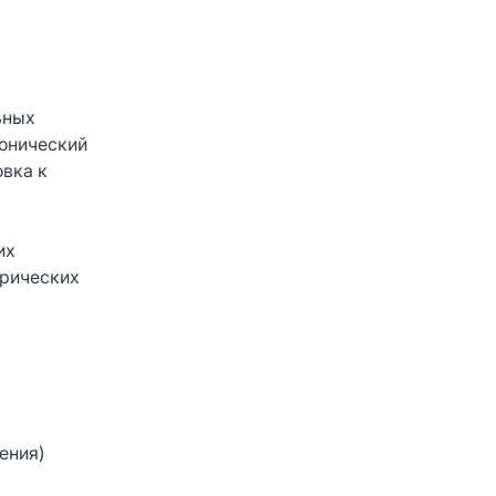
ьных
ронический
овка к
их
ерических
ения)