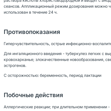
раствора кислоты хлористоводородной и вводят с анода
сеансов. Аппликационный режим дозирования можно ч
использован в течение 24 ч.
Противопоказания
Гиперчувствительность, острые инфекционно-воспалит
Для ингаляционного введения - туберкулез легких с в
кровохарканье; злокачественные новообразования, св
эстрогенов.
С осторожностью: беременность, период лактации
Побочные действия
Аллергические реакции; при длительном применении 