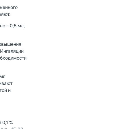
аженного
ряют.
о – 0,5 мл,
повышения
 Ингаляции
еобходимости
 мл
чивают
гой и
 0,1 %