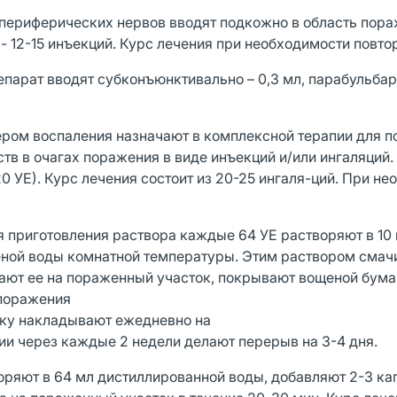
периферических нервов вводят подкожно в область пор
 - 12-15 инъекций. Курс лечения при необходимости повто
арат вводят субконъюнкти­вально – 0,3 мл, парабульбарн
ером воспаления назначают в комплексной терапии для 
в в очагах поражения в виде инъекций и/или ингаляций.
20 УЕ). Курс лечения состоит из 20-25 ингаля-ций. При н
я приготовления раствора каждые 64 УЕ растворяют в 10
ченой воды комнатной температуры. Этим раствором сма
вают ее на пораженный участок, покрывают вощеной бума
 поражения
вязку накладывают ежедневно на
нии через каждые 2 недели делают перерыв на 3-4 дня.
ряют в 64 мл дистиллированной воды, добавляют 2-3 кап