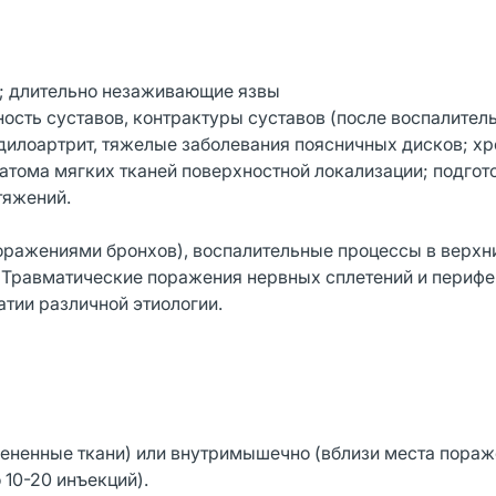
ы; длительно незаживающие язвы
ность суставов, контрактуры суставов (после воспалител
ндилоартрит, тяжелые заболевания поясничных дисков; х
атома мягких тканей поверхностной локализации; подгот
тяжений.
оражениями бронхов), воспалительные процессы в верхн
. Травматические поражения нервных сплетений и периф
атии различной этиологии.
ененные ткани) или внутримышечно (вблизи места пораж
 10-20 инъекций).