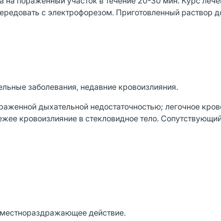
 на пораженный участок в течение 20-30 мин. Курс лечен
ередовать с электрофорезом. Приготовленный раствор д
ельные заболевания, недавние кровоизлияния.
ыраженной дыхательной недостаточностью; легочное кров
ежее кровоизлияние в стекловидное тело. Сопутствующи
- местнораздражающее действие.