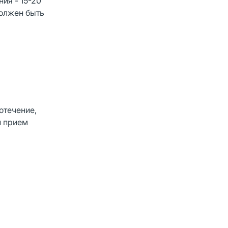
ия - 15-20
олжен быть
отечение,
й прием