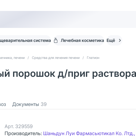
щеварительная система
Лечебная косметика
Ещё
ечника, печени
/
Средства для лечения печени
/
Глатион
 порошок д/приг раствора д
воз
Документы
39
Арт.
329559
Производитель:
Шаньдун Луи Фармасьютикал Ко. Лтд.,