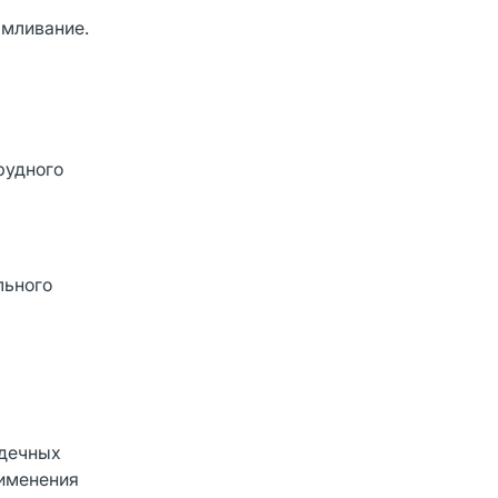
рмливание.
рудного
льного
рдечных
рименения