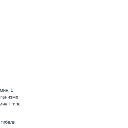
мин, L-
рганизме
ия I типа,
 гибели