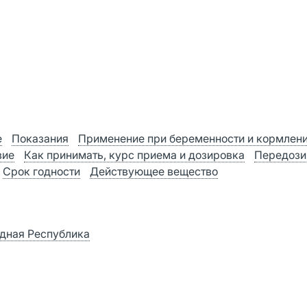
е
Показания
Применение при беременности и кормлен
вие
Как принимать, курс приема и дозировка
Передози
Срок годности
Действующее вещество
одная Республика