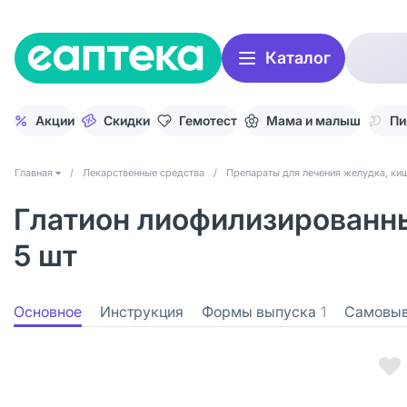
Каталог
Акции
Скидки
Гемотест
Мама и малыш
Пи
Главная
/
Лекарственные средства
/
Препараты для лечения желудка, киш
Глатион лиофилизированный
5 шт
Основное
Инструкция
Формы выпуска
1
Самовы