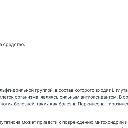
е средство.
льфгидрильной группой, в состав которого входят L-глута
 клеток организма, являясь сильным антиоксидантом. В о
ногих болезней, таких как болезнь Паркинсона, тирозинем
а глутатиона может привести к повреждению митохондрий и