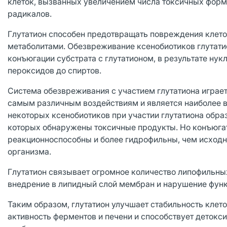
клеток, вызванных увеличением числа токсичных фор
радикалов.
Глутатион способен предотвращать повреждения клето
метаболитами. Обезвреживание ксенобиотиков глутат
конъюгации субстрата с глутатионом, в результате ну
пероксидов до спиртов.
Система обезвреживания с участием глутатиона играе
самым различным воздействиям и является наиболее 
некоторых ксенобиотиков при участии глутатиона обр
которых обнаружены токсичные продукты. Но конъюгат
реакционноспособны и более гидрофильны, чем исходны
организма.
Глутатион связывает огромное количество липофильны
внедрение в липидный слой мембран и нарушение функ
Таким образом, глутатион улучшает стабильность клет
активность ферментов и печени и способствует детокс