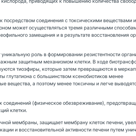
м кислорода, приводящих к повышению количества свобо
к посредством соединения с токсическими веществами и
ионом может осуществляться тремя различными способам
клеофильного замещения и в результате восстановления о
т уникальную роль в формировании резистентности орган
важным защитным механизмом клетки. В ходе биотрансф
азуются тиоэфиры, которые затем превращаются в меркап
ы глутатиона с большинством ксенобиотиков менее
е вещества, а поэтому менее токсичны и легче выводятс
х соединений (физическое обезвреживание), предотвращ
ций клетки.
очной мембраны, защищает мембрану клеток печени, уве
икации и восстановительной активности печени путем уни