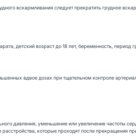
удного вскармливания следует прекратить грудное вска
ата, детский возраст до 18 лет, беременность, период г
ньшенных вдвое дозах при тщательном контроле артериа
ьного давления, уменьшение или увеличение частоты се
 расстройства, которые проходят после прекращения п