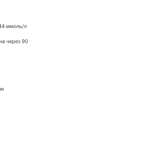
444 ммоль/л
на через 90
ии