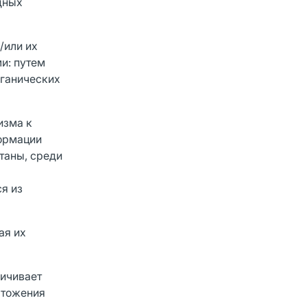
дных
/или их
и: путем
рганических
изма к
ормации
таны, среди
я из
ая их
личивает
чтожения