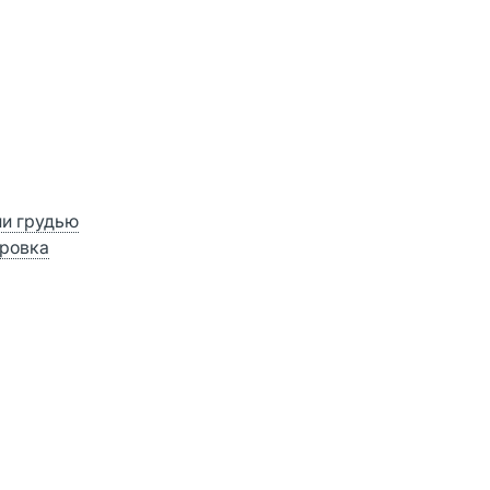
ии грудью
ровка