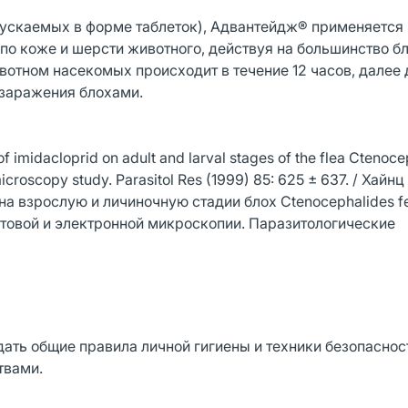
пускаемых в форме таблеток), Адвантейдж® применяется 
по коже и шерсти животного, действуя на большинство бл
отном насекомых происходит в течение 12 часов, далее 
 заражения блохами.
 imidacloprid on adult and larval stages of the flea Ctenocep
on-microscopy study. Parasitol Res (1999) 85: 625 ± 637. / Хай
а взрослую и личиночную стадии блох Ctenocephalides fe
световой и электронной микроскопии. Паразитологические
ть общие правила личной гигиены и техники безопаснос
твами.