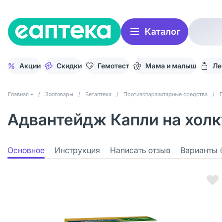
Каталог
Акции
Скидки
Гемотест
Мама и малыш
Ле
Главная
/
Зоотовары
/
Ветаптека
/
Противопаразитарные средства
/
Адвантейдж Капли на холку
Основное
Инструкция
Написать отзыв
Варианты