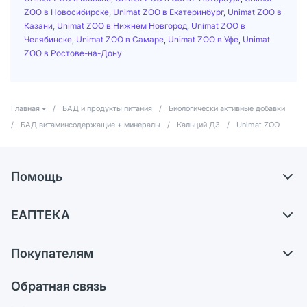
ZOO в Новосибирске
,
Unimat ZOO в Екатеринбург
,
Unimat ZOO в
Казани
,
Unimat ZOO в Нижнем Новгород
,
Unimat ZOO в
Челябинске
,
Unimat ZOO в Самаре
,
Unimat ZOO в Уфе
,
Unimat
ZOO в Ростове-на-Дону
Главная
/
БАД и продукты питания
/
Биологически активные добавки
/
БАД витаминсодержащие + минералы
/
Кальций Д3
/
Unimat ZOO
Помощь
Доставка
ЕАПТЕКА
Самовывоз из аптек
О компании
Обмен и возврат
Покупателям
Карьера
Что с моим заказом?
Оплата
Поставщики
Обратная связь
Ответы на вопросы
Отзывы
Лицензия