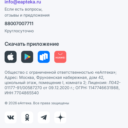
info@eapteka.ru
Блог
Программа СберСпасибо
Реклама на сайте
Если есть вопросы,
отзывы и предложения
Политика конфиденциальности
Ваши товары на ЕАПТЕКЕ
88007007711
Пользовательское соглашение
Сотрудничество для аптек
Круглосуточно
Политика рекомендаций
СМИ о нас
Скачать приложение
Этика и соответствие
Политика в отношении обработки персональных данных
Общество с ограниченной ответственностью «еАптека»;
Адрес: Москва, Фрунзенская набережная, дом 42,
цокольный этаж, помещение I, комната 2; Лицензия: Л042-
01177-91/00587270 от 09.12.2020 г.; ОГРН: 1147746631988,
ИНН 7704865540
© 2026 eАптека. Все права защищены