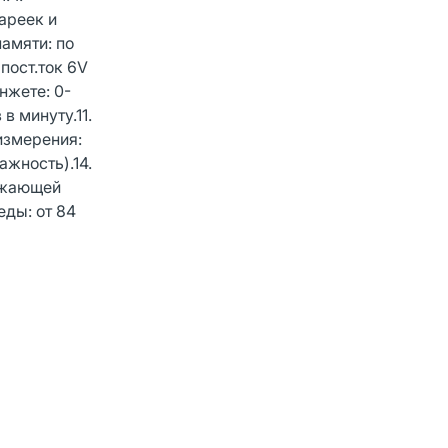
тареек и
амяти: по
пост.ток 6V
нжете: 0-
 в минуту.11.
измерения:
жность).14.
ружающей
еды: от 84