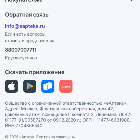
Карьера
Что с моим заказом?
Оплата
Поставщики
Обратная связь
Ответы на вопросы
Отзывы
Лицензия
info@eapteka.ru
Блог
Программа СберСпасибо
Реклама на сайте
Если есть вопросы,
отзывы и предложения
Политика конфиденциальности
Ваши товары на ЕАПТЕКЕ
88007007711
Пользовательское соглашение
Сотрудничество для аптек
Круглосуточно
Политика рекомендаций
СМИ о нас
Скачать приложение
Этика и соответствие
Политика в отношении обработки персональных данных
Общество с ограниченной ответственностью «еАптека»;
Адрес: Москва, Фрунзенская набережная, дом 42,
цокольный этаж, помещение I, комната 2; Лицензия: Л042-
01177-91/00587270 от 09.12.2020 г.; ОГРН: 1147746631988,
ИНН 7704865540
© 2026 eАптека. Все права защищены