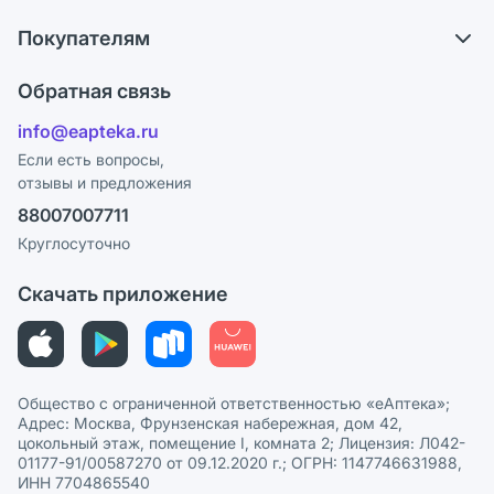
О компании
Обмен и возврат
Покупателям
Карьера
Что с моим заказом?
Оплата
Поставщики
Обратная связь
Ответы на вопросы
Отзывы
Лицензия
info@eapteka.ru
Блог
Программа СберСпасибо
Реклама на сайте
Если есть вопросы,
отзывы и предложения
Политика конфиденциальности
Ваши товары на ЕАПТЕКЕ
88007007711
Пользовательское соглашение
Сотрудничество для аптек
Круглосуточно
Политика рекомендаций
СМИ о нас
Скачать приложение
Этика и соответствие
Политика в отношении обработки персональных данных
Общество с ограниченной ответственностью «еАптека»;
Адрес: Москва, Фрунзенская набережная, дом 42,
цокольный этаж, помещение I, комната 2; Лицензия: Л042-
01177-91/00587270 от 09.12.2020 г.; ОГРН: 1147746631988,
ИНН 7704865540