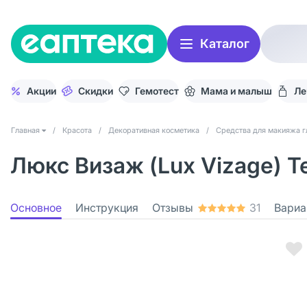
Каталог
Акции
Скидки
Гемотест
Мама и малыш
Ле
Главная
/
Красота
/
Декоративная косметика
/
Средства для макияжа г
Люкс Визаж (Lux Vizage) Те
Основное
Инструкция
Отзывы
31
Вариа