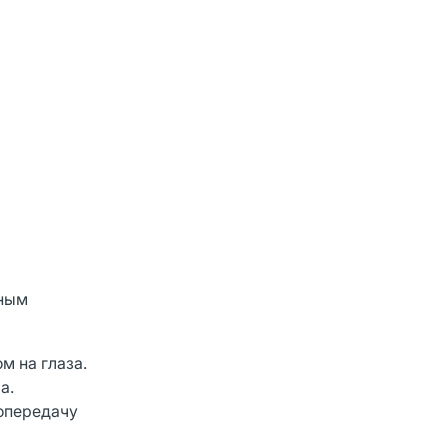
сным
м на глаза.
а.
топередачу