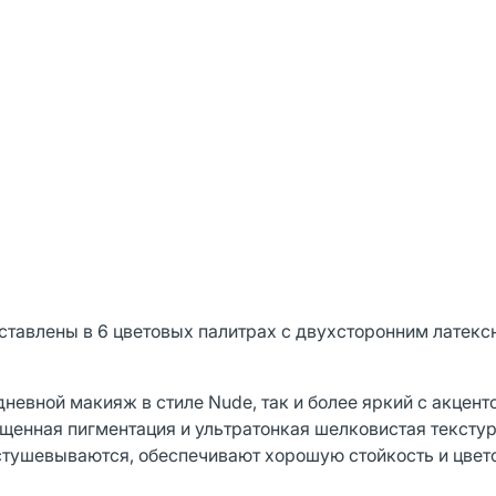
дставлены в 6 цветовых палитрах с двухсторонним латек
дневной макияж в стиле Nude, так и более яркий с акценто
щенная пигментация и ультратонкая шелковистая текстур
астушевываются, обеспечивают хорошую стойкость и цве