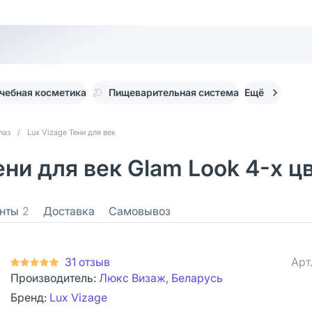
чебная косметика
Пищеварительная система
Ещё
лаз
/
Lux Vizage Тени для век
ни для век Glam Look 4-х цв
нты
2
Доставка
Самовывоз
31 отзыв
Арт
Производитель:
Люкс Визаж, Беларусь
Бренд:
Lux Vizage