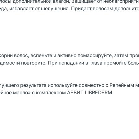
олосы дополнительной влагой. Защищает от неблагоприят
уда, избавляет от шелушения. Придает волосам дополнит
орни волос, вспеньте и активно помассируйте, затем пр
димости повторите. При попадании в глаза промойте бол
лучшего результата используйте совместно с Репейным 
йное масло» с комплексом АЕВИТ LIBREDERM.