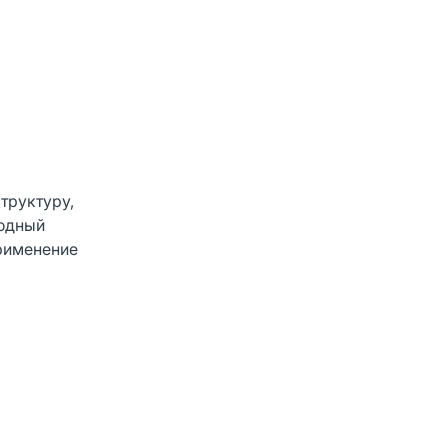
труктуру,
родный
применение