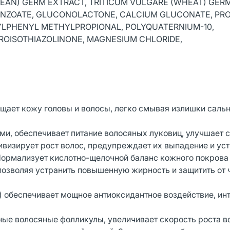
YBEAN) GERM EXTRACT, TRITICUM VULGARE (WHEAT) GER
BENZOATE, GLUCONOLACTONE, CALCIUM GLUCONATE, PRO
TYLPHENYL METHYLPROPIONAL, POLYQUATERNIUM-10,
OISOTHIAZOLINONE, MAGNESIUM CHLORIDE,
ает кожу головы и волосы, легко смывая излишки сальн
и, обеспечивает питание волосяных луковиц, улучшает 
ивизирует рост волос, предупреждает их выпадение и ус
Нормализует кислотно-щелочной баланс кожного покрова
позволяя устранить повышенную жирность и защитить от
л) обеспечивает мощное антиоксидантное воздействие, ин
ые волосяные фолликулы, увеличивает скорость роста в