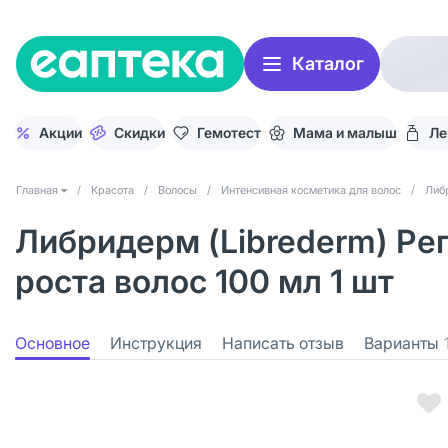
Каталог
Акции
Скидки
Гемотест
Мама и малыш
Ле
Главная
/
Красота
/
Волосы
/
Интенсивная косметика для волос
/
Либ
Либридерм (Librederm) Ре
роста волос 100 мл 1 шт
Основное
Инструкция
Написать отзыв
Варианты