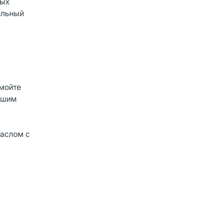
ных
ельный
омойте
ьшим
маслом с