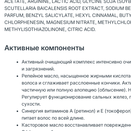
ACETATE, ARGININE, LACTIC ACID, GLYCINE SOJA (SO
SCUTELLARIA BAICALENSIS ROOT EXTRACT, SODIUM 
PARFUM, BENZYL SALICYLATE, HEXYL CINNAMAL, BU
CHLORPHENESIN, MAGNESIUM NITRATE, METHYLCHLOR
METHYLISOTHIAZOLINONE, CITRIC ACID.
Активные компоненты
Активный очищающий комплекс интенсивно очищ
и загрязнений.
Репейное масло, насыщенное жирными кислотам
волоса и сглаживает расслоенные кончики. Акт
частичную или полную алопецию (облысение). 
Регулирует функционирование сальных желез, 
сухости.
Синергия витаминов А (ретинол) и Е (токоферо
питает волос по всей длине.
Касторовое масло восстанавливает поврежденн