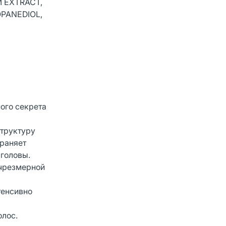
M EXTRACT,
PANEDIOL,
ого секрета
структуру
траняет
 головы.
 чрезмерной
тенсивно
олос.