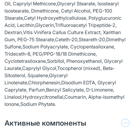
Oil, Caprylyl Methicone,Glyceryl Stearate, Isostearyl
Isostearate, Dimethicone, Cetyl Alcohol, PEG-100
Stearate,Cetyl Hydroxyethylcellulose, Polyglucuronic
Acid, Lecithin,Glycerin,Trifluoroacetyl Tripeptide-2,
Dextran,Vitis Vinifera Callus Culture Extract, Xanthan
Gum, PEG-75 Stearate,Ceteth-20,Steareth-20,Dimethyl
Sulfone,Sodium Polyacrylate, Cyclopentasiloxane,
Trideceth-6, PEG/PPG-18/18 Dimethicone,
Cyclotetrasiloxane,Sorbitol, Phenoxyethanol, Glyceryl
Laurate,Caprylyl Glycol,Tocopherol (mixed), Beta-
Sitosterol, Squalene,Glyceryl
Linolenate,Chlorphenesin,Disodium EDTA, Glyceryl
Caprylate, Parfum,Benzyl Salicylate, D-Limonene,
Linalool,Hydroxycitronellal,Coumarin, Alpha-Isomethyl
Ionone,Sodium Phytate.
Активные компоненты