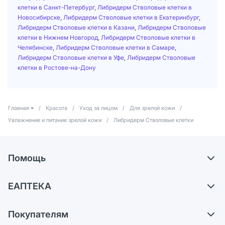
клетки в Санкт-Петербург
,
Либридерм Стволовые клетки в
Новосибирске
,
Либридерм Стволовые клетки в Екатеринбург
,
Либридерм Стволовые клетки в Казани
,
Либридерм Стволовые
клетки в Нижнем Новгород
,
Либридерм Стволовые клетки в
Челябинске
,
Либридерм Стволовые клетки в Самаре
,
Либридерм Стволовые клетки в Уфе
,
Либридерм Стволовые
клетки в Ростове-на-Дону
Главная
/
Красота
/
Уход за лицом
/
Для зрелой кожи
/
Увлажнение и питание зрелой кожи
/
Либридерм Стволовые клетки
Помощь
Доставка
ЕАПТЕКА
Самовывоз из аптек
О компании
Обмен и возврат
Покупателям
Карьера
Что с моим заказом?