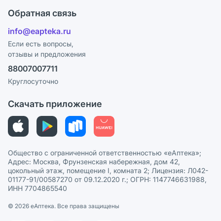
Оплата
Поставщики
Обратная связь
Ответы на вопросы
Отзывы
Лицензия
info@eapteka.ru
Блог
Программа СберСпасибо
Реклама на сайте
Если есть вопросы,
отзывы и предложения
Политика конфиденциальности
Ваши товары на ЕАПТЕКЕ
88007007711
Пользовательское соглашение
Сотрудничество для аптек
Круглосуточно
Политика рекомендаций
СМИ о нас
Скачать приложение
Этика и соответствие
Политика в отношении обработки персональных данных
Общество с ограниченной ответственностью «еАптека»;
Адрес: Москва, Фрунзенская набережная, дом 42,
цокольный этаж, помещение I, комната 2; Лицензия: Л042-
01177-91/00587270 от 09.12.2020 г.; ОГРН: 1147746631988,
ИНН 7704865540
© 2026 eАптека. Все права защищены